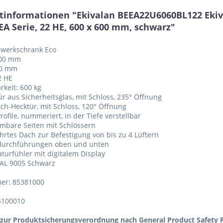
tinformationen "Ekivalan BEEA22U6060BL122 Eki
EA Serie, 22 HE, 600 x 600 mm, schwarz"
tzwerkschrank Eco
600 mm
00 mm
2 HE
rkeit: 600 kg
tür aus Sicherheitsglas, mit Schloss, 235° Öffnung
lech-Hecktür, mit Schloss, 120° Öffnung
Profile, nummeriert, in der Tiefe verstellbar
mbare Seiten mit Schlössern
hrtes Dach zur Befestigung von bis zu 4 Lüftern
ldurchführungen oben und unten
turfühler mit digitalem Display
RAL 9005 Schwarz
er: 85381000
5100010
zur Produktsicherungsverordnung nach General Product Safety R