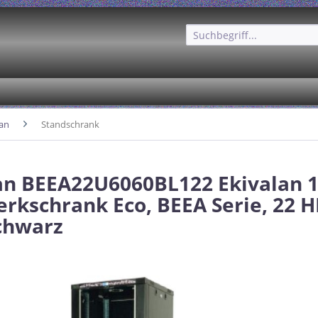
lan
Standschrank
an BEEA22U6060BL122 Ekivalan 
rkschrank Eco, BEEA Serie, 22 HE
chwarz