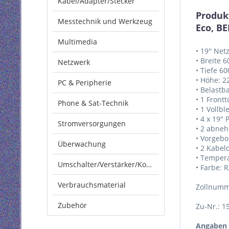
Kabel/Adapter/Stecker
Produk
Messtechnik und Werkzeug
Eco, BE
Multimedia
• 19'' Ne
• Breite 
Netzwerk
• Tiefe 6
• Höhe: 2
PC & Peripherie
• Belastba
• 1 Front
Phone & Sat-Technik
• 1 Vollb
• 4 x 19" 
Stromversorgungen
• 2 abneh
• Vorgebo
Überwachung
• 2 Kabe
• Tempera
Umschalter/Verstärker/Konverter
• Farbe: 
Verbrauchsmaterial
Zollnumm
Zubehör
Zu-Nr.: 1
Angaben 