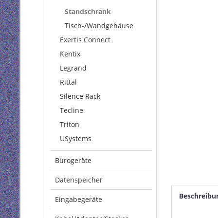
Standschrank
Tisch-/Wandgehäuse
Exertis Connect
Kentix
Legrand
Rittal
Silence Rack
Tecline
Triton
USystems
Bürogeräte
Datenspeicher
Beschreibu
Eingabegeräte