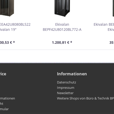
BEEA42U8080BL522
Ekivalan
Ekivalan B
ivalan 19"
BEPF42U80120BL772-A
Eki
chrank Eco, BEEA
Ekivalan 19"
Netzwerksc
 HE, 800 x 800 mm,
Netzwerkschrank, BEPF Serie,
Serie, 26 H
30,53 € *
1.200,81 € *
35
schwarz
42 HE, 800 x 1200 mm,
s
schwarz
ice
Informationen
Datenschutz
Impressum
Newsletter
rmationen
Weitere Shops von Büro & Technik B
cht
rmular