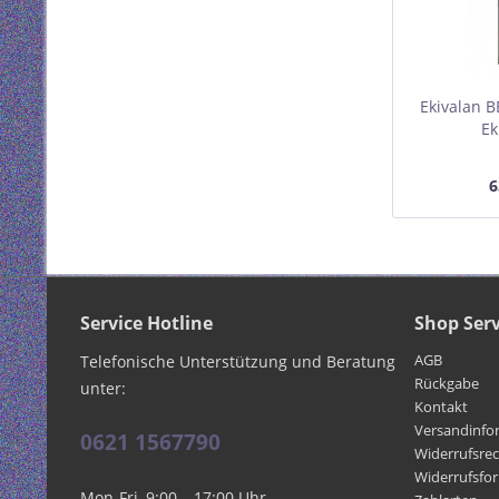
Ekivalan 
Ek
Netzwerks
Serie, 42
6
Service Hotline
Shop Serv
AGB
Telefonische Unterstützung und Beratung
Rückgabe
unter:
Kontakt
Versandinfo
0621 1567790
Widerrufsre
Widerrufsfo
Mon-Fri, 9:00 – 17:00 Uhr