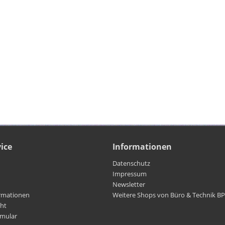
ice
Informationen
Datenschutz
Impressum
Newsletter
rmationen
Weitere Shops von Büro & Technik B
cht
rmular