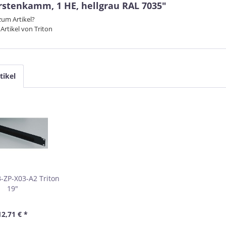
rstenkamm, 1 HE, hellgrau RAL 7035"
um Artikel?
Artikel von Triton
tikel
B-ZP-X03-A2 Triton
19"
chführungsplatte
stenkamm, 1 HE,
12,71 € *
arz RAL 9005