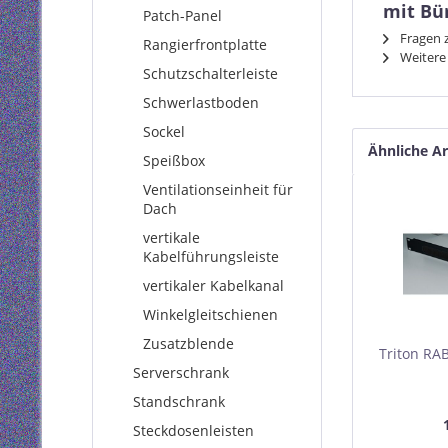
mit Bü
Patch-Panel
Fragen z
Rangierfrontplatte
Weitere 
Schutzschalterleiste
Schwerlastboden
Sockel
Ähnliche Ar
Speißbox
Ventilationseinheit für
Dach
vertikale
Kabelführungsleiste
vertikaler Kabelkanal
Winkelgleitschienen
Zusatzblende
Triton RA
Serverschrank
Kabeldur
Standschrank
mit Bür
Steckdosenleisten
schw