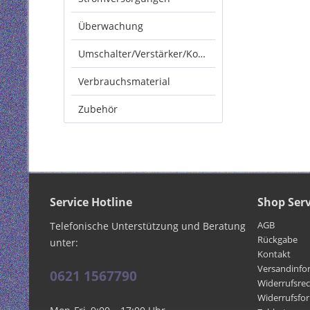
Überwachung
Umschalter/Verstärker/Konverter
Verbrauchsmaterial
Zubehör
Service Hotline
Shop Serv
AGB
Telefonische Unterstützung und Beratung
Rückgabe
unter:
Kontakt
Versandinfo
0621 1567790
Widerrufsre
Widerrufsfo