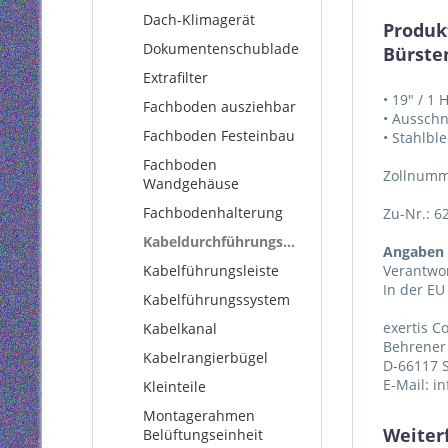
Dach-Klimagerät
Produk
Dokumentenschublade
Bürste
Extrafilter
• 19" / 1 
Fachboden ausziehbar
• Ausschn
Fachboden Festeinbau
• Stahlble
Fachboden
Zollnumm
Wandgehäuse
Fachbodenhalterung
Zu-Nr.: 6
Kabeldurchführungsplatte
Angaben 
Kabelführungsleiste
Verantwor
In der EU
Kabelführungssystem
exertis 
Kabelkanal
Behrener 
Kabelrangierbügel
D-66117 
E-Mail: i
Kleinteile
Montagerahmen
Weiter
Belüftungseinheit