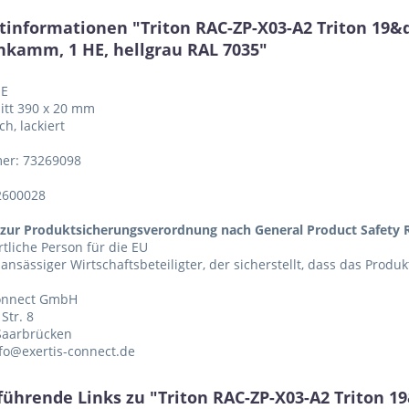
tinformationen "Triton RAC-ZP-X03-A2 Triton 19&
nkamm, 1 HE, hellgrau RAL 7035"
HE
itt 390 x 20 mm
ch, lackiert
er: 73269098
2600028
zur Produktsicherungsverordnung nach General Product Safety R
tliche Person für die EU
 ansässiger Wirtschaftsbeteiligter, der sicherstellt, dass das Produ
Connect GmbH
Str. 8
Saarbrücken
nfo@exertis-connect.de
führende Links zu "Triton RAC-ZP-X03-A2 Triton 1