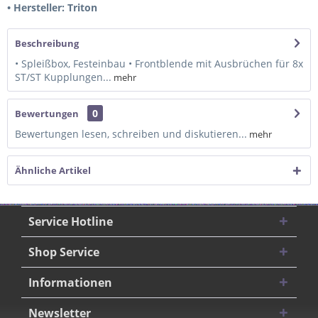
• Hersteller: Triton
Beschreibung
• Spleißbox, Festeinbau • Frontblende mit Ausbrüchen für 8x
ST/ST Kupplungen...
mehr
0
Bewertungen
Bewertungen lesen, schreiben und diskutieren...
mehr
Ähnliche Artikel
Service Hotline
Shop Service
Informationen
Newsletter