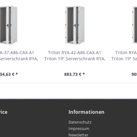
YA-37-A86-CAX-A1
Triton RYA-42-A86-CAX-A1
Triton RY
 Serverschrank RYA,
Triton 19" Serverschrank RYA,
Triton 19" S
 800 x 600 mm,
42 HE, 800 x 600 mm,
45 HE, 
RAL 7035, zerlegbar
lichtgrau RAL 7035, zerlegbar
lichtgrau RA
34,63 € *
883,73 € *
90
ice
Informationen
Datenschutz
Impressum
Newsletter