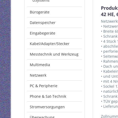
USystems
Produk
Bürogeräte
42 HE,
Netzwerks
Datenspeicher
• Netzwer
• Breite 
Eingabegeräte
• Schrank
• 4 Stück 
Kabel/Adapter/Stecker
• abschli
• perfori
Messtechnik und Werkzeug
• Seitenw
• Rahmeng
Multimedia
• Dach un
• Kabele
Netzwerk
• und Unt
• mit 4 Ni
PC & Peripherie
• Sockel 
• natürli
Phone & Sat-Technik
• Schrank
• TÜV gep
• Lieferu
Stromversorgungen
Zollnumm
Überwachung