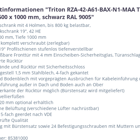
tinformationen "Triton RZA-42-A61-BAX-N1-MAA Tr
 600 x 1000 mm, schwarz RAL 9005"
chrank mit 4 Holmen, bis 800 kg belastbar,
kschrank 19", 42 HE
600 mm, Tiefe 1000 mm
 komplett verschraubt (zerlegbar)
19" Profilschienen stufenlos tiefenverstellbar
eßbare Fronttür mit 4 mm Einscheiben-Sicherheitsglas, Türanschlag
erte Rücktür
ände und Rücktür mit Sicherheitsschloss
estell 1,5 mm Stahlblech, 4-fach gekantet
d Bodenblech mit vorgeprägten Ausbrüchen für Kabeleinführung u
inführung außer in Dach und Boden auch an Ober
erkante der Rücktür möglich (Bürstensatz wird mitgeliefert)
vellierfüßen
120 mm optional erhältlich
che Belüftung (verschiedene Lüfter nachrüstbar)
 5-fach geerdet nach VDE
rüfte Qualität
ng mit Bürstensatz sowie 24 Befestigungsschrauben mit Muttern u
er: 85381000