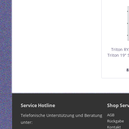
Triton R
Triton 19"
37 HE,
lichtgrau 
8
Service Hotline
Shop Serv
AGB
Telefonische Unterstützung und Beratung
Rückgabe
unter:
Kontakt