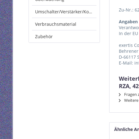
Zu-Nr.: 6
Umschalter/Verstärker/Konverter
Angaben 
Verbrauchsmaterial
Verantwor
In der EU
Zubehör
exertis 
Behrener 
D-66117 
E-Mail: i
Weiter
RZA, 4
Fragen z
Weitere 
Ähnliche Ar