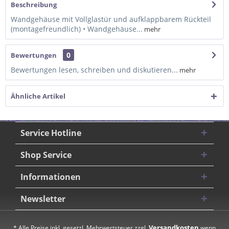
Beschreibung
Wandgehäuse mit Vollglastür und aufklappbarem Rückteil
(montagefreundlich) • Wandgehäuse...
mehr
0
Bewertungen
Bewertungen lesen, schreiben und diskutieren...
mehr
Ähnliche Artikel
Service Hotline
Shop Service
Informationen
Newsletter
Versandkosten
* Alle Preise inkl. gesetzl. Mehrwertsteuer zzgl.
wenn