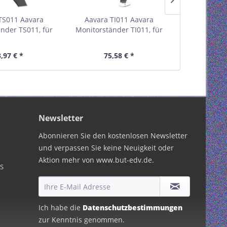
TS011 Aavara
Aavara TI011 Aavara
Aavara T
nder TS011, für
Monitorständer TI011, für
Monitorständ
hirme 38 - 61 cm
Flachbildschirme 38 - 61 cm
gegenübe
4"), bis 12 kg,
(15" - 24"), bis 12 kg,
Flachbildsch
,97 € *
75,58 € *
82,
uß, schwarz
Schraubklemme, schwarz
(15" - 24")
Schraubklemm
Newsletter
Abonnieren Sie den kostenlosen Newsletter
und verpassen Sie keine Neuigkeit oder
Aktion mehr von www.but-edv.de.
PS
Ich habe die
Datenschutzbestimmungen
zur Kenntnis genommen.