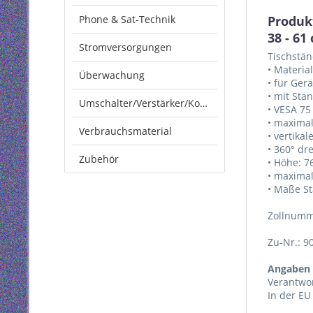
Phone & Sat-Technik
Produk
38 - 61
Stromversorgungen
Tischstän
• Materia
Überwachung
• für Gerä
• mit Sta
Umschalter/Verstärker/Konverter
• VESA 75
• maximal
Verbrauchsmaterial
• vertikal
• 360° dr
Zubehör
• Höhe: 
• maxima
• Maße S
Zollnumm
Zu-Nr.: 9
Angaben 
Verantwor
In der EU