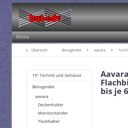
Home
Übersicht
Bürogeräte
aavara
Tisch
Aavara
19" Technik und Gehäuse
Flachb
Bürogeräte
bis je 
aavara
Deckenhalter
Monitorständer
Tischhalter