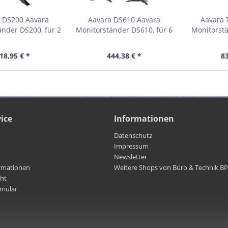
 DS200 Aavara
Aavara DS610 Aavara
Aavara 
änder DS200, für 2
Monitorständer DS610, für 6
Monitorstä
schirme 38 - 61 cm
Flachbildschirme 61 - 81 cm
Flachbildsc
4"), bis je 6 kg,
(24" - 32"), bis je 8 kg, 2
(15" - 2
18,95 € *
444,38 € *
83
fuß, schwarz
Standfüße, schwarz
Standf
ice
Informationen
Datenschutz
Impressum
Newsletter
rmationen
Weitere Shops von Büro & Technik B
cht
rmular