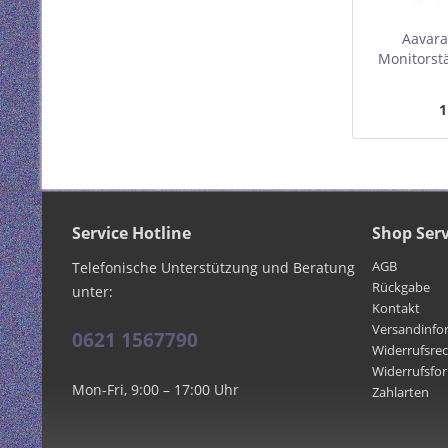
Aavara
Monitorst
Flachbild
(15" - 2
1
Stand
Service Hotline
Shop Serv
AGB
Telefonische Unterstützung und Beratung
Rückgabe
unter:
Kontakt
Versandinfo
0621 1567790
Widerrufsre
Widerrufsfo
Mon-Fri, 9:00 – 17:00 Uhr
Zahlarten