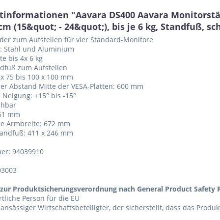
tinformationen "Aavara DS400 Aavara Monitorstän
 cm (15&quot; - 24&quot;), bis je 6 kg, Standfuß, s
der zum Aufstellen für vier Standard-Monitore
l: Stahl und Aluminium
te bis 4x 6 kg
ndfuß zum Aufstellen
 x 75 bis 100 x 100 mm
er Abstand Mitte der VESA-Platten: 600 mm
e Neigung: +15° bis -15°
ehbar
761 mm
le Armbreite: 672 mm
tandfuß: 411 x 246 mm
er: 94039910
03003
zur Produktsicherungsverordnung nach General Product Safety R
tliche Person für die EU
 ansässiger Wirtschaftsbeteiligter, der sicherstellt, dass das Produ