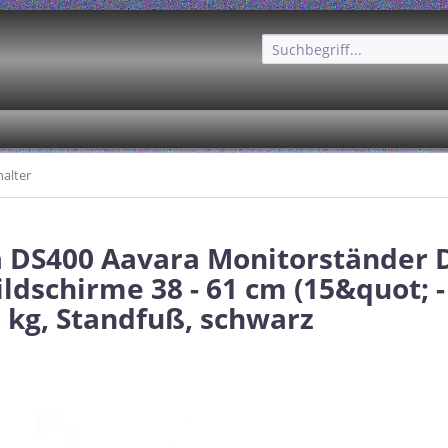
halter
 DS400 Aavara Monitorständer D
ildschirme 38 - 61 cm (15&quot; -
6 kg, Standfuß, schwarz