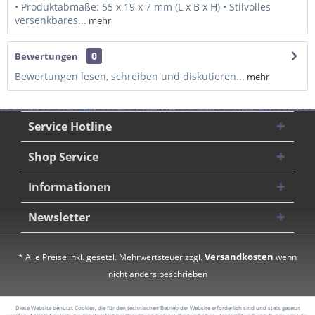
• Produktabmaße: 55 x 19 x 7 mm (L x B x H) • Stilvolles
versenkbares...
mehr
0
Bewertungen
Bewertungen lesen, schreiben und diskutieren...
mehr
Service Hotline
Shop Service
Informationen
Newsletter
Versandkosten
* Alle Preise inkl. gesetzl. Mehrwertsteuer zzgl.
wenn
nicht anders beschrieben
Diese Website benutzt Cookies, die für den technischen Betrieb der Website erforderlich sind und stets gesetzt