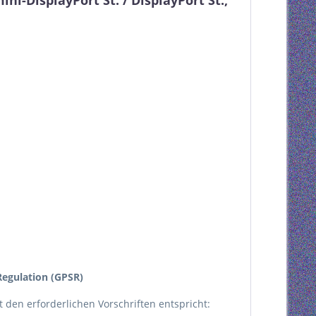
i-DisplayPort St. / DisplayPort St.,
egulation (GPSR)
kt den erforderlichen Vorschriften entspricht: