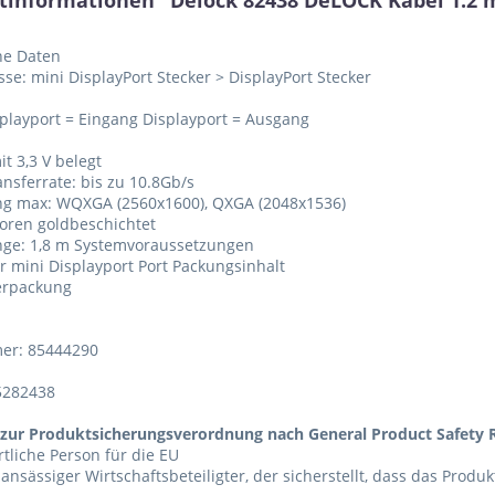
informationen "Delock 82438 DeLOCK Kabel 1.2 min
he Daten
sse: mini DisplayPort Stecker > DisplayPort Stecker
splayport = Eingang Displayport = Ausgang
it 3,3 V belegt
ansferrate: bis zu 10.8Gb/s
ung max: WQXGA (2560x1600), QXGA (2048x1536)
oren goldbeschichtet
nge: 1,8 m Systemvoraussetzungen
ier mini Displayport Port Packungsinhalt
erpackung
er: 85444290
5282438
zur Produktsicherungsverordnung nach General Product Safety R
tliche Person für die EU
 ansässiger Wirtschaftsbeteiligter, der sicherstellt, dass das Produ