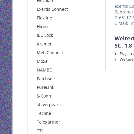
Ekivalan
exertis 
Exertis Connect
Behrener 
D-66117 
Flexline
E-Mail: i
Hirose
IEC Lock
Weiterf
Kramer
St., 1,
MetzConnect
Fragen z
Weitere 
Moxa
NAMBO
Patchsee
PureLink
S-Conn
shiverpeaks
Tecline
Telegärtner
TTL