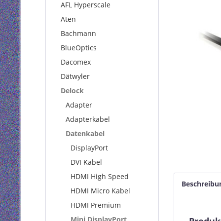
AFL Hyperscale
Aten
Bachmann
BlueOptics
Dacomex
Dätwyler
Delock
Adapter
Adapterkabel
Datenkabel
DisplayPort
DVI Kabel
HDMI High Speed
Beschreibu
HDMI Micro Kabel
HDMI Premium
Mini DisplayPort