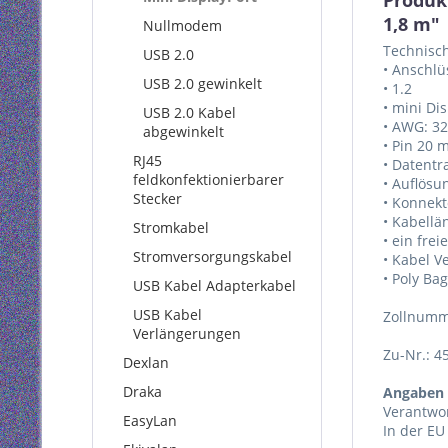
Produkt
1,8 m"
Nullmodem
Technisc
USB 2.0
• Anschlü
USB 2.0 gewinkelt
• 1.2
• mini Di
USB 2.0 Kabel
• AWG: 32
abgewinkelt
• Pin 20 m
RJ45
• Datentr
feldkonfektionierbarer
• Auflös
Stecker
• Konnekt
• Kabellä
Stromkabel
• ein fre
Stromversorgungskabel
• Kabel V
• Poly Bag
USB Kabel Adapterkabel
USB Kabel
Zollnumm
Verlängerungen
Zu-Nr.: 4
Dexlan
Draka
Angaben 
Verantwor
EasyLan
In der EU