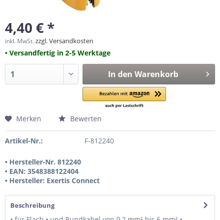
4,40 € *
zzgl. Versandkosten
inkl. MwSt.
• Versandfertig in 2-5 Werktage
In den
Warenkorb
Merken
Bewerten
Artikel-Nr.:
F-812240
• Hersteller-Nr. 812240
• EAN: 3548388122404
• Hersteller: Exertis Connect
Beschreibung
• für Flach • und Rundkabel von 0,2 mm² bis 6 mm² •