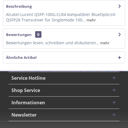
Beschreibung
Alcatel-Lucent QSFP-100G-CLR4 kompatibler BlueOptics©
QSFP28 Transceiver für Singlemode 100...
mehr
0
Bewertungen
Bewertungen lesen, schreiben und diskutieren...
mehr
Ähnliche Artikel
Service Hotline
Shop Service
Informationen
Newsletter