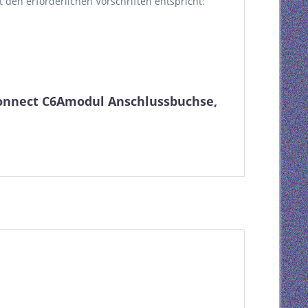
kt den erforderlichen Vorschriften entspricht:
Connect C6Amodul Anschlussbuchse,