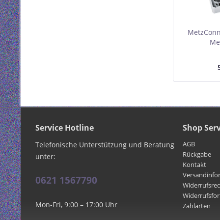
MetzConn
Me
Aufput
modul, 
absch
Service Hotline
Shop Serv
AGB
Telefonische Unterstützung und Beratung
Rückgabe
unter:
Kontakt
Versandinfo
0621 1567790
Widerrufsre
Widerrufsfo
Mon-Fri, 9:00 – 17:00 Uhr
Zahlarten