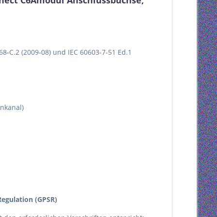
nect C6Amodul Anschlussbuchse,
8-C.2 (2009-08) und IEC 60603-7-51 Ed.1
enkanal)
egulation (GPSR)