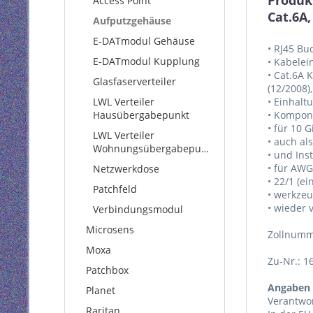
Produk
Access Point
Cat.6A,
Aufputzgehäuse
E-DATmodul Gehäuse
• RJ45 Bu
E-DATmodul Kupplung
• Kabelei
• Cat.6A 
Glasfaserverteiler
(12/2008),
LWL Verteiler
• Einhalt
Hausübergabepunkt
• Kompone
• für 10 
LWL Verteiler
• auch al
Wohnungsübergabepunkt
• und Ins
• für AWG
Netzwerkdose
• 22/1 (e
Patchfeld
• werkze
• wieder
Verbindungsmodul
Microsens
Zollnumm
Moxa
Zu-Nr.: 1
Patchbox
Angaben 
Planet
Verantwor
Raritan