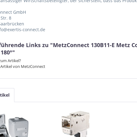
 ansässiger Wirtschaftsbeteiligter, der sicherstellt, dass das Produ
Connect GmbH
Str. 8
Saarbrücken
nfo@exertis-connect.de
führende Links zu "MetzConnect 130B11-E Metz 
 180°"
um Artikel?
 Artikel von MetzConnect
tikel