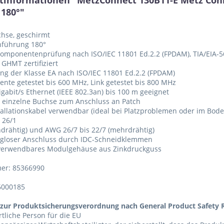
tinformationen "MetzConnect 130B11-E Metz Con
 180°"
chse, geschirmt
nführung 180°
Komponentenprüfung nach ISO/IEC 11801 Ed.2.2 (FPDAM), TIA/EIA-56
 GHMT zertifiziert
ung der Klasse EA nach ISO/IEC 11801 Ed.2.2 (FPDAM)
nte getestet bis 600 MHz, Link getestet bis 800 MHz
Gigabit/s Ethernet (IEEE 802.3an) bis 100 m geeignet
s einzelne Buchse zum Anschluss an Patch
tallationskabel verwendbar (ideal bei Platzproblemen oder im Bod
 26/1
indrähtig) und AWG 26/7 bis 22/7 (mehrdrähtig)
ugloser Anschluss durch IDC-Schneidklemmen
 verwendbares Modulgehäuse aus Zinkdruckguss
er: 85366990
6000185
zur Produktsicherungsverordnung nach General Product Safety R
tliche Person für die EU