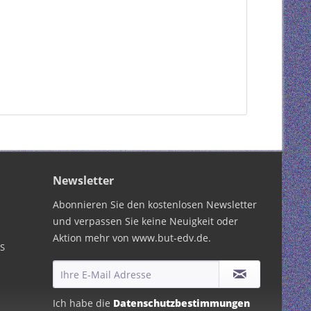
Newsletter
Abonnieren Sie den kostenlosen Newsletter
und verpassen Sie keine Neuigkeit oder
Aktion mehr von www.but-edv.de.
PS
Ich habe die
Datenschutzbestimmungen