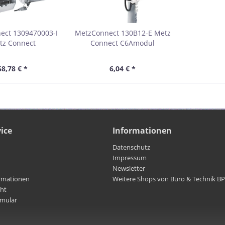
ect 1309470003-I
MetzConnect 130B12-E Metz
tz Connect
Connect C6Amodul
zgehäuse E-DAT
Anschlussbuchse, Cat.6A,
Schutzart IP44,
270°
58,78 € *
6,04 € *
ließbar, grau
ice
Informationen
Datenschutz
Impressum
Newsletter
rmationen
Weitere Shops von Büro & Technik B
cht
rmular