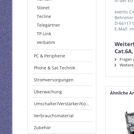
In der EU
Stonet
exertis 
Tecline
Behrener 
D-66117 
Telegärtner
E-Mail: i
TP-Link
Verbatim
Weiter
Cat.6A,
PC & Peripherie
Fragen z
Weitere
Phone & Sat-Technik
Stromversorgungen
Überwachung
Ähnliche Ar
Umschalter/Verstärker/Konverter
Verbrauchsmaterial
Zubehör