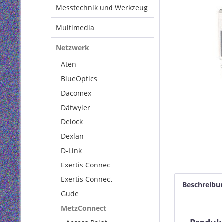
Messtechnik und Werkzeug
Multimedia
Netzwerk
Aten
BlueOptics
Dacomex
Dätwyler
Delock
Dexlan
D-Link
Exertis Connec
Exertis Connect
Beschreibu
Gude
MetzConnect