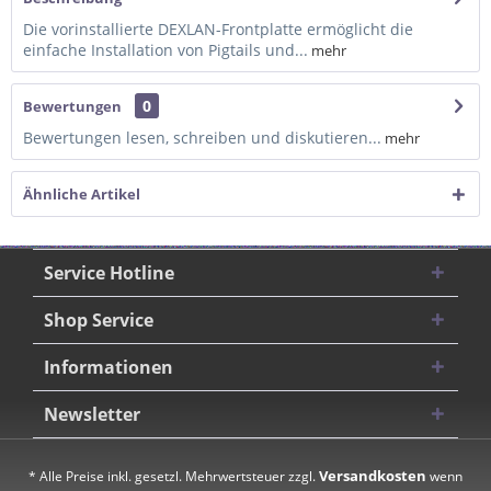
Die vorinstallierte DEXLAN-Frontplatte ermöglicht die
einfache Installation von Pigtails und...
mehr
0
Bewertungen
Bewertungen lesen, schreiben und diskutieren...
mehr
Ähnliche Artikel
Service Hotline
Shop Service
Informationen
Newsletter
Versandkosten
* Alle Preise inkl. gesetzl. Mehrwertsteuer zzgl.
wenn