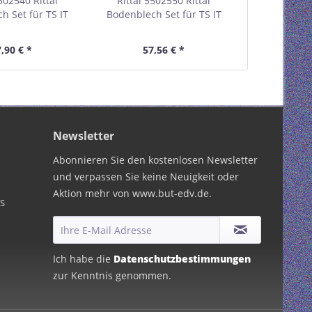
502540 Rittal
Rittal 5502550 Rittal
Rittal 55
h Set für TS IT
Bodenblech Set für TS IT
Bodenblech 
mit 1000mm
Racks mit 1000mm
Racks m
iefe und 600mm
Schranktiefe und 800mm
Schranktie
,90 € *
57,56 € *
58,
ankbreite
Schrankbreite
Schra
Newsletter
Abonnieren Sie den kostenlosen Newsletter
und verpassen Sie keine Neuigkeit oder
Aktion mehr von www.but-edv.de.
PS
Ich habe die
Datenschutzbestimmungen
zur Kenntnis genommen.