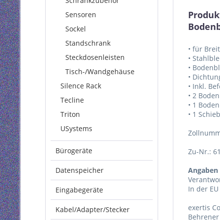
Schrankzubehör
Produkt
Sensoren
Bodenbl
Sockel
Standschrank
• für Bre
Steckdosenleisten
• Stahlble
• Bodenbl
Tisch-/Wandgehäuse
• Dichtu
Silence Rack
• Inkl. B
• 2 Boden
Tecline
• 1 Boden
Triton
• 1 Schie
USystems
Zollnumm
Bürogeräte
Zu-Nr.: 6
Datenspeicher
Angaben 
Verantwor
In der EU
Eingabegeräte
exertis 
Kabel/Adapter/Stecker
Behrener 