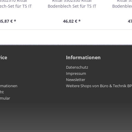
 5502510 Rittal
Rittal 5502530 Rittal
Rittal 5
ch-Set für TS IT
Bodenblech Set für TS IT
Bodenblec
s mit 600mm
Racks mit 800mm
Racks 
tiefe und 800mm
Schranktiefe und 800mm
Schrankt
35,87 € *
46,02 € *
47
rankbreite
Schrankbreite
Schr
ice
Informationen
Datenschutz
Impressum
Newsletter
rmationen
Weitere Shops von Büro & Technik B
cht
rmular