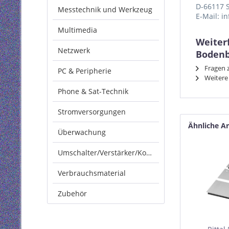
D-66117 
Messtechnik und Werkzeug
E-Mail: i
Multimedia
Weiterf
Netzwerk
Bodenbl
Fragen z
PC & Peripherie
Weitere 
Phone & Sat-Technik
Stromversorgungen
Ähnliche Ar
Überwachung
Umschalter/Verstärker/Konverter
Verbrauchsmaterial
Zubehör