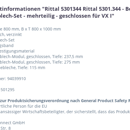
informationen "Rittal 5301344 Rittal 5301.344 - B
ech-Set - mehrteilig - geschlossen für VX I"
ite 800 mm, B x T 800 x 1000 mm
ch, verzinkt
ech-Set
ngsband
efestigungsmaterial
blech-Modul, geschlossen, Tiefe: 237,5 mm
blech-Modul, geschlossen, Tiefe: 275 mm
bebleche, Tiefe: 115 mm
er: 94039910
1501295
zur Produktsicherungsverordnung nach General Product Safety R
tliche Person für die EU
 ansässiger Wirtschaftsbeteiligter, der sicherstellt, dass das Produ
Connect GmbH
Str. 8