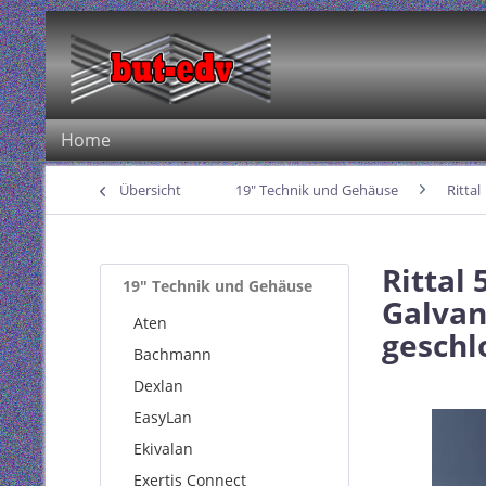
Home
Übersicht
19" Technik und Gehäuse
Rittal
Rittal 
19" Technik und Gehäuse
Galvan
Aten
geschl
Bachmann
Dexlan
EasyLan
Ekivalan
Exertis Connect