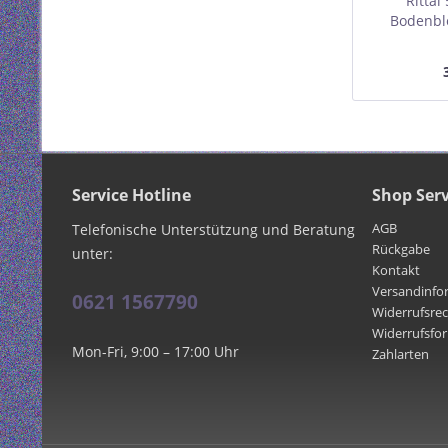
Rittal
Bodenble
Rack
Schrank
Sch
Service Hotline
Shop Serv
AGB
Telefonische Unterstützung und Beratung
Rückgabe
unter:
Kontakt
Versandinfo
0621 1567790
Widerrufsre
Widerrufsfo
Mon-Fri, 9:00 – 17:00 Uhr
Zahlarten