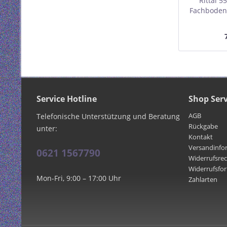
Rittal 5
Fachboden, 
Profil
Monta
Ebenenabs
mm, 0,5 HE
Service Hotline
Shop Serv
AGB
Telefonische Unterstützung und Beratung
Rückgabe
unter:
Kontakt
Versandinfo
0621 1567790
Widerrufsre
Widerrufsfo
Mon-Fri, 9:00 – 17:00 Uhr
Zahlarten