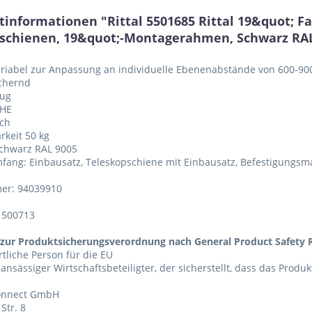
tinformationen "Rittal 5501685 Rittal 19&quot; F
ilschienen, 19&quot;-Montagerahmen, Schwarz RA
ariabel zur Anpassung an individuelle Ebenenabstände von 600-9
ichernd
zug
 HE
ech
rkeit 50 kg
Schwarz RAL 9005
mfang: Einbausatz, Teleskopschiene mit Einbausatz, Befestigungsma
er: 94039910
1500713
zur Produktsicherungsverordnung nach General Product Safety R
tliche Person für die EU
 ansässiger Wirtschaftsbeteiligter, der sicherstellt, dass das Produ
Connect GmbH
Str. 8