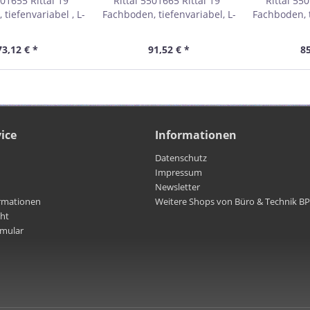
501655 Rittal 19"
Rittal 5501665 Rittal 19"
Rittal 550
tiefenvariabel , L-
Fachboden, tiefenvariabel, L-
Fachboden, t
schienen, 19"-
Profilschienen, 19"-
Profils
gerahmen, für
Montagerahmen, für
Montag
73,12 € *
91,52 € *
85
tand von 400-600
Ebenenabstand 600-900 mm,
Ebenenabst
, Schwarz RAL9005
Schwarz RAL9005
mm, 1 HE, 
ice
Informationen
Datenschutz
Impressum
Newsletter
rmationen
Weitere Shops von Büro & Technik B
cht
rmular