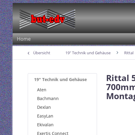
Home
Übersicht
19" Technik und Gehäuse
Rittal
Rittal
19" Technik und Gehäuse
700mm,
Aten
Monta
Bachmann
Dexlan
EasyLan
Ekivalan
Exertis Connect