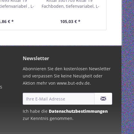
1695 Rittal 19"
Rittal 5501705 Rittal 19"
Rittal 5501
iefenvariabel , L-
Fachboden, tiefenvariabel, L-
Fachboden, 
chienen, 19"-
Profilschienen, 19"-
ausziehbar , 
erahmen, für
Montagerahmen, für
19"-Mont
,86 € *
105,03 € *
162,
and von 400-600
Ebenenabstand von 600-900
Schwar
Schwarz RAL9005
mm, Schwarz RAL9005
Newsletter
Abonnieren Sie den kostenlosen Newsletter
und verpassen Sie keine Neuigkeit oder
Aktion mehr von www.but-edv.de.
PS
Ich habe die
Datenschutzbestimmungen
zur Kenntnis genommen.