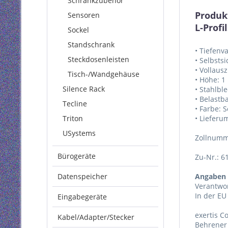
Schrankzubehör
Produk
Sensoren
L-Prof
Sockel
Standschrank
• Tiefenv
Steckdosenleisten
• Selbsts
• Vollaus
Tisch-/Wandgehäuse
• Höhe: 1
Silence Rack
• Stahlbl
• Belastba
Tecline
• Farbe: 
Triton
• Lieferu
USystems
Zollnumm
Bürogeräte
Zu-Nr.: 6
Datenspeicher
Angaben 
Verantwor
In der EU
Eingabegeräte
exertis 
Kabel/Adapter/Stecker
Behrener 