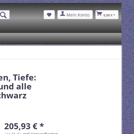
Mein Konto
0,00 € *
n, Tiefe:
und alle
chwarz
205,93 € *