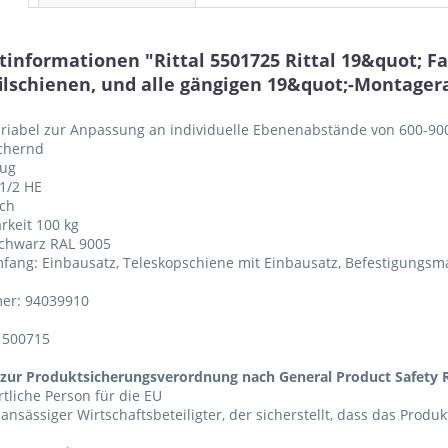
tinformationen "Rittal 5501725 Rittal 19&quot; F
ofilschienen, und alle gängigen 19&quot;-Montag
ariabel zur Anpassung an individuelle Ebenenabstände von 600-9
ichernd
zug
 1/2 HE
ech
arkeit 100 kg
Schwarz RAL 9005
mfang: Einbausatz, Teleskopschiene mit Einbausatz, Befestigungsma
er: 94039910
1500715
zur Produktsicherungsverordnung nach General Product Safety R
tliche Person für die EU
 ansässiger Wirtschaftsbeteiligter, der sicherstellt, dass das Produ