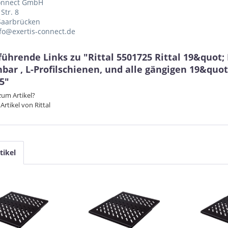
Connect GmbH
Str. 8
Saarbrücken
nfo@exertis-connect.de
führende Links zu "Rittal 5501725 Rittal 19&quot;
hbar , L-Profilschienen, und alle gängigen 19&qu
5"
um Artikel?
Artikel von Rittal
tikel