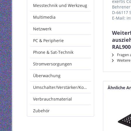
exertis 
Messtechnik und Werkzeug
Behrener 
D-66117 
Multimedia
E-Mail: i
Netzwerk
Weiter
auszie
PC & Peripherie
RAL900
Phone & Sat-Technik
Fragen z
Weitere 
Stromversorgungen
Überwachung
Umschalter/Verstärker/Konverter
Ähnliche Ar
Verbrauchsmaterial
Zubehör