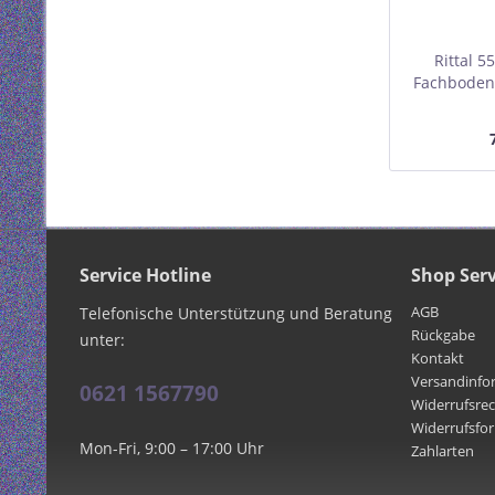
Rittal 5
Fachboden, 
Profil
Monta
Ebenenabs
mm, 0,5 HE
Service Hotline
Shop Serv
AGB
Telefonische Unterstützung und Beratung
Rückgabe
unter:
Kontakt
Versandinfo
0621 1567790
Widerrufsre
Widerrufsfo
Mon-Fri, 9:00 – 17:00 Uhr
Zahlarten