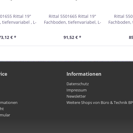
501655 Rittal 19"
Rittal 5501665 Rittal 19"
Rittal 550
tiefenvariabel , L-
Fachboden, tiefenvariabel, L-
Fachboden, t
schienen, 19"-
Profilschienen, 19"-
Profils
gerahmen, für
Montagerahmen, für
Montag
73,12 € *
91,52 € *
85
tand von 400-600
Ebenenabstand 600-900 mm,
Ebenenabst
, Schwarz RAL9005
Schwarz RAL9005
mm, 1 HE, 
ice
Informationen
Datenschutz
Impressum
Newsletter
rmationen
Weitere Shops von Büro & Technik B
cht
rmular