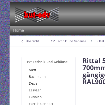
Home
Übersicht
19" Technik und Gehäuse
Rittal
Rittal
19" Technik und Gehäuse
700mm,
Aten
gängig
Bachmann
RAL90
Dexlan
EasyLan
Ekivalan
Exertis Connect