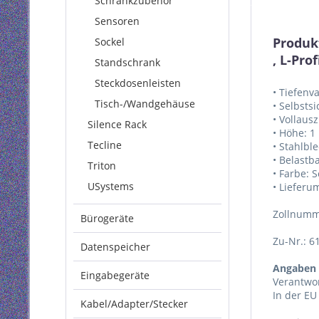
Schrankzubehör
Sensoren
Produk
Sockel
, L-Pr
Standschrank
Steckdosenleisten
• Tiefenv
Tisch-/Wandgehäuse
• Selbsts
• Vollaus
Silence Rack
• Höhe: 1
Tecline
• Stahlbl
• Belastb
Triton
• Farbe: 
USystems
• Lieferu
Zollnumm
Bürogeräte
Zu-Nr.: 6
Datenspeicher
Angaben 
Eingabegeräte
Verantwor
In der EU
Kabel/Adapter/Stecker