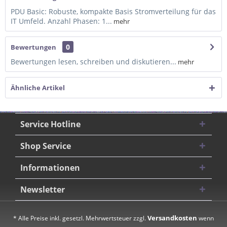
PDU Basic: Robuste, kompakte Basis Stromverteilung für das
IT Umfeld. Anzahl Phasen: 1...
mehr
0
Bewertungen
Bewertungen lesen, schreiben und diskutieren...
mehr
Ähnliche Artikel
Service Hotline
Shop Service
Informationen
Newsletter
Versandkosten
* Alle Preise inkl. gesetzl. Mehrwertsteuer zzgl.
wenn