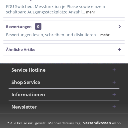
PDU Switched: Messfunktion je Phase sowie einzeln
schaltbare Ausgangssteckplätze Anzahl...
mehr
0
Bewertungen
Bewertungen lesen, schreiben und diskutieren...
mehr
Ähnliche Artikel
Service Hotline
Shop Service
Informationen
Newsletter
Versandkosten
* Alle Preise inkl. gesetzl. Mehrwertsteuer zzgl.
wenn