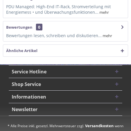
PDU Managed: High-End IT-Rack, Stromverteilung mit
Energiemess • und Überwachungsfunktionen...
mehr
0
Bewertungen
Bewertungen lesen, schreiben und diskutieren...
mehr
Ähnliche Artikel
Service Hotline
Shop Service
Informationen
Newsletter
Versandkosten
* Alle Preise inkl. gesetzl. Mehrwertsteuer zzgl.
wenn