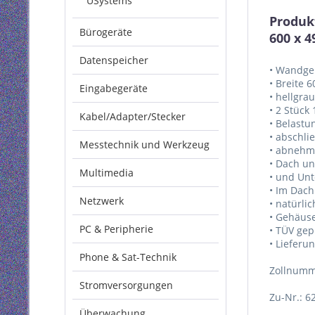
USystems
Produk
Bürogeräte
600 x 4
Datenspeicher
• Wandge
• Breite
Eingabegeräte
• hellgra
• 2 Stück 
Kabel/Adapter/Stecker
• Belastu
• abschli
Messtechnik und Werkzeug
• abnehm
• Dach u
Multimedia
• und Un
• Im Dach
Netzwerk
• natürli
• Gehäus
PC & Peripherie
• TÜV gep
• Lieferu
Phone & Sat-Technik
Zollnumm
Stromversorgungen
Zu-Nr.: 6
Überwachung