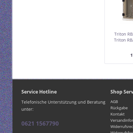
Triton R
Triton RB
19" Wand
4HE 595
1
Service Hotline
Shop Serv
AGB
Telefonische Unterstützung und Beratung
Rückgabe
unter:
Kontakt
Versandinfo
0621 1567790
Widerrufsre
Widerrufsfo