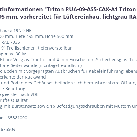
tinformationen "Triton RUA-09-AS5-CAX-A1 Trito
95 mm, vorbereitet für Lüftereinbau, lichtgrau RA
häuse 19", 9 HE
 600 mm, Tiefe 495 mm, Höhe 500 mm
u RAL 7035
19" Profilschienen, tiefenverstellbar
ng max. 30 kg
eßbare Vollglas-Fronttür mit 4 mm Einscheiben-Sicherheitsglas, Tür
bare Seitenwände (montagefreundlich!)
nd Boden mit vorgeprägten Ausbrüchen für Kabeleinführung, eben
terkante der Rückwand
 und Boden des Gehäuses befinden sich herausbrechbare Öffnunge
che Belüftung
e geerdet nach VDE
rüfte Qualität
ng mit Bürstensatz sowie 16 Befestigungsschrauben mit Muttern u
er: 85381000
2676509