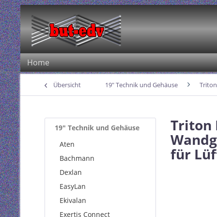
Home
Übersicht
19" Technik und Gehäuse
Triton
Triton
19" Technik und Gehäuse
Wandge
Aten
für Lü
Bachmann
Dexlan
EasyLan
Ekivalan
Exertis Connect