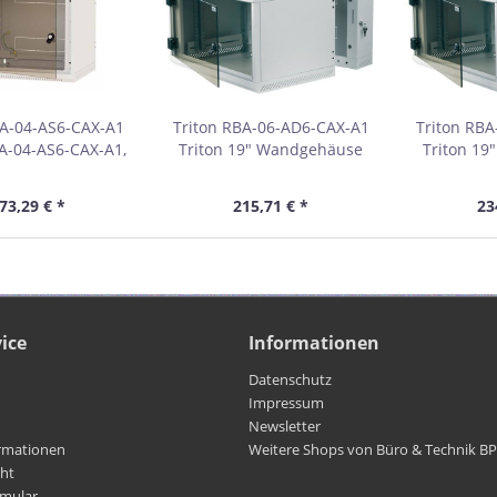
BA-04-AS6-CAX-A1
Triton RBA-06-AD6-CAX-A1
Triton RB
A-04-AS6-CAX-A1,
Triton 19" Wandgehäuse
Triton 1
schrank einteilig
RBA, 2-teilig, 6 HE, 600 x 615
RBA, 2-teili
mm, Vollglastür
mm, lichtgrau RAL 7035
mm, lich
73,29 € *
215,71 € *
23
ice
Informationen
Datenschutz
Impressum
Newsletter
rmationen
Weitere Shops von Büro & Technik B
cht
rmular