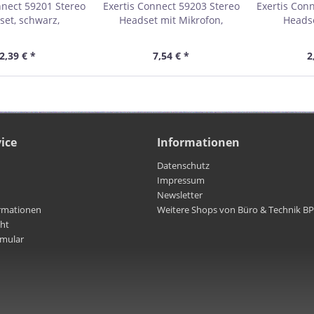
nnect 59201 Stereo
Exertis Connect 59203 Stereo
Exertis Con
set, schwarz,
Headset mit Mikrofon,
Headse
cker 3.5 mm, (2,4 m
schwarz, 2 x Klinkenstecker
Klinkensteck
Kabel)
3.5 mm (2,3m Kabel)
2,39 € *
7,54 € *
2
ice
Informationen
Datenschutz
Impressum
Newsletter
rmationen
Weitere Shops von Büro & Technik B
cht
rmular