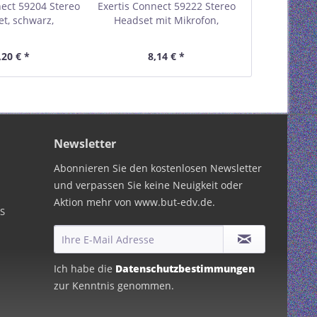
nect 59204 Stereo
Exertis Connect 59222 Stereo
Exertis C
t, schwarz,
Headset mit Mikrofon,
Campus BE 
er 3.5 mm, (5,0 m
schwarz, 2 x Klinkenstecker
Headset
Kabel)
3.5mm (2,4m Kabel)
Klinkensteck
,20 € *
8,14 € *
6,
schwa
Newsletter
Abonnieren Sie den kostenlosen Newsletter
und verpassen Sie keine Neuigkeit oder
Aktion mehr von www.but-edv.de.
PS
Ich habe die
Datenschutzbestimmungen
zur Kenntnis genommen.