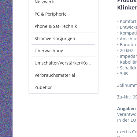
Produk
Netzwerk
Klinke
PC & Peripherie
• Komfort
Phone & Sat-Technik
• Entwic
• Kompati
Stromversorgungen
• Anschlu
• Bandbre
• 20 kHz
Überwachung
• Impeda
• Kabellä
Umschalter/Verstärker/Konverter
• Schalld
• 3dB
Verbrauchsmaterial
Zollnumm
Zubehör
Zu-Nr.: 0
Angaben 
Verantwor
In der EU
exertis 