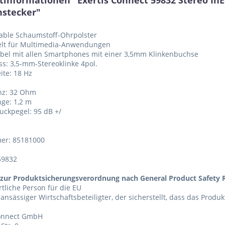
tinformationen "Exertis Connect 59832 Stereo InE
nstecker"
able Schaumstoff-Ohrpolster
kelt für Multimedia-Anwendungen
bel mit allen Smartphones mit einer 3,5mm Klinkenbuchse
ss: 3,5-mm-Stereoklinke 4pol.
ite: 18 Hz
nz: 32 Ohm
nge: 1,2 m
ruckpegel: 95 dB +/
er: 85181000
59832
zur Produktsicherungsverordnung nach General Product Safety R
tliche Person für die EU
 ansässiger Wirtschaftsbeteiligter, der sicherstellt, dass das Produ
Connect GmbH