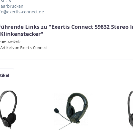
Str. 8
Saarbrücken
nfo@exertis-connect.de
führende Links zu "Exertis Connect 59832 Stereo 
-Klinkenstecker"
um Artikel?
Artikel von Exertis Connect
tikel