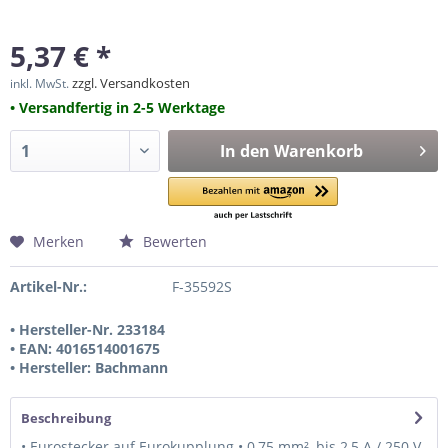
5,37 € *
zzgl. Versandkosten
inkl. MwSt.
• Versandfertig in 2-5 Werktage
In den
Warenkorb
Merken
Bewerten
Artikel-Nr.:
F-35592S
• Hersteller-Nr. 233184
• EAN: 4016514001675
• Hersteller: Bachmann
Beschreibung
• Eurostecker auf Eurokupplung • 0,75 mm², bis 2,5 A / 250 V