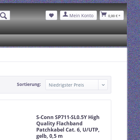
Mein Konto
0,00 € *
Sortierung:
S-Conn SP711-SL0.5Y High
Quality Flachband
Patchkabel Cat. 6, U/UTP,
gelb, 0,5 m