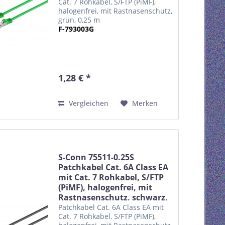
Cat. 7 Rohkabel, S/FTP (PiMF),
halogenfrei, mit Rastnasenschutz,
grün, 0,25 m
F-793003G
1,28 € *
Vergleichen
Merken
S-Conn 75511-0.25S
Patchkabel Cat. 6A Class EA
mit Cat. 7 Rohkabel, S/FTP
(PiMF), halogenfrei, mit
Rastnasenschutz, schwarz,
0,25 m
Patchkabel Cat. 6A Class EA mit
Cat. 7 Rohkabel, S/FTP (PiMF),