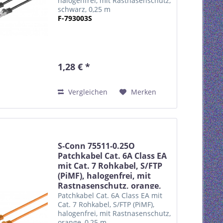
halogenfrei, mit Rastnasenschutz,
schwarz, 0,25 m
F-793003S
1,28 € *
Vergleichen
Merken
S-Conn 75511-0.25O
Patchkabel Cat. 6A Class EA
mit Cat. 7 Rohkabel, S/FTP
(PiMF), halogenfrei, mit
Rastnasenschutz, orange,
0,25 m
Patchkabel Cat. 6A Class EA mit
Cat. 7 Rohkabel, S/FTP (PiMF),
halogenfrei, mit Rastnasenschutz,
orange, 0,25 m