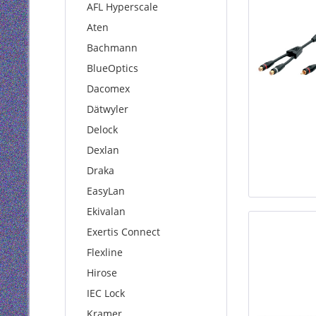
AFL Hyperscale
Aten
Bachmann
BlueOptics
Dacomex
Dätwyler
Delock
Dexlan
Draka
EasyLan
Ekivalan
Exertis Connect
Flexline
Hirose
IEC Lock
Kramer