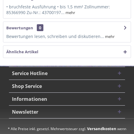
• bruchfeste Ausführung • bis 1,5 mm² Zollnummer:
85366990 Zu-Nr.: 43700197...
mehr
0
Bewertungen
Bewertungen lesen, schreiben und diskutieren...
mehr
Ähnliche Artikel
Service Hotline
Shop Service
Informationen
Newsletter
Versandkosten
* Alle Preise inkl. gesetzl. Mehrwertsteuer zzgl.
wenn