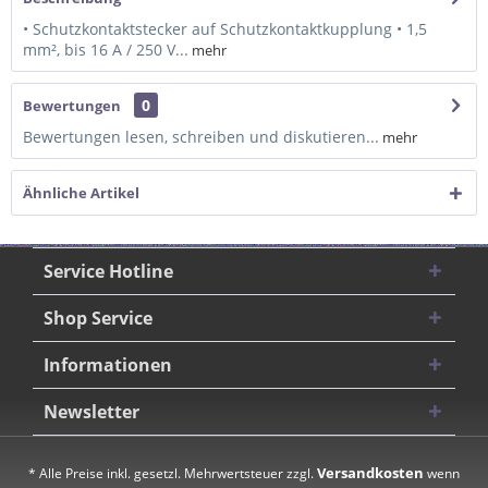
• Schutzkontaktstecker auf Schutzkontaktkupplung • 1,5
mm², bis 16 A / 250 V...
mehr
0
Bewertungen
Bewertungen lesen, schreiben und diskutieren...
mehr
Ähnliche Artikel
Service Hotline
Shop Service
Informationen
Newsletter
Versandkosten
* Alle Preise inkl. gesetzl. Mehrwertsteuer zzgl.
wenn