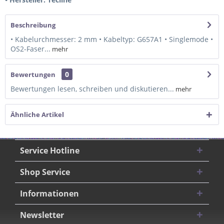
Beschreibung
• Kabelurchmesser: 2 mm • Kabeltyp: G657A1 • Singlemode •
OS2-Faser...
mehr
0
Bewertungen
Bewertungen lesen, schreiben und diskutieren...
mehr
Ähnliche Artikel
Service Hotline
Shop Service
Informationen
Newsletter