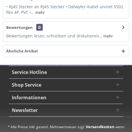
• RJ45 Stecker an RJ45 Stecker • Dätwyler-Kabel uninet 5502
flex 4P, PVC •...
mehr
0
Bewertungen
Bewertungen lesen, schreiben und diskutieren...
mehr
Ähnliche Artikel
Service Hotline
Shop Service
Informationen
Newsletter
Versandkosten
* Alle Preise inkl. gesetzl. Mehrwertsteuer zzgl.
wenn