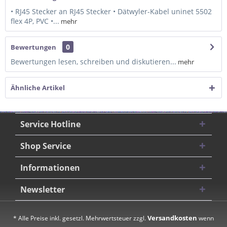
• RJ45 Stecker an RJ45 Stecker • Dätwyler-Kabel uninet 5502
flex 4P, PVC •...
mehr
0
Bewertungen
Bewertungen lesen, schreiben und diskutieren...
mehr
Ähnliche Artikel
Service Hotline
Shop Service
Informationen
Newsletter
Versandkosten
* Alle Preise inkl. gesetzl. Mehrwertsteuer zzgl.
wenn