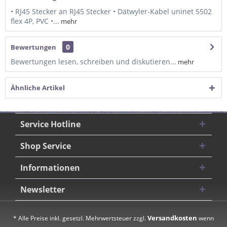
• RJ45 Stecker an RJ45 Stecker • Dätwyler-Kabel uninet 5502
flex 4P, PVC •...
mehr
0
Bewertungen
Bewertungen lesen, schreiben und diskutieren...
mehr
Ähnliche Artikel
Service Hotline
Shop Service
Informationen
Newsletter
Versandkosten
* Alle Preise inkl. gesetzl. Mehrwertsteuer zzgl.
wenn