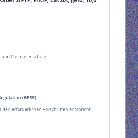
el S/FTP, PiMF, Cat.6A, gelb, 10,0
le und Rastnasenschutz
egulation (GPSR)
kt den erforderlichen Vorschriften entspricht: