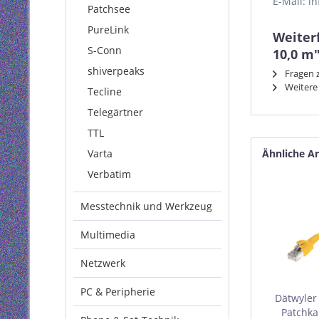
E-Mail: i
Patchsee
PureLink
Weiterf
S-Conn
10,0 m
shiverpeaks
Fragen z
Weitere 
Tecline
Telegärtner
TTL
Varta
Ähnliche Ar
Verbatim
Messtechnik und Werkzeug
Multimedia
Netzwerk
PC & Peripherie
Dätwyler
Patchka