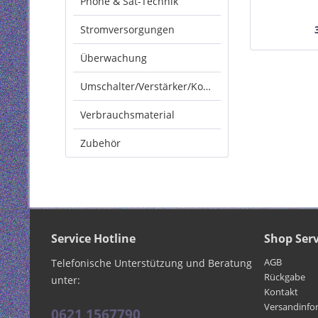
Phone & Sat-Technik
Cat.6A
Stromversorgungen
Überwachung
Umschalter/Verstärker/Konverter
Verbrauchsmaterial
Zubehör
Service Hotline
Shop Serv
AGB
Telefonische Unterstützung und Beratung
Rückgabe
unter:
Kontakt
Versandinfo
0621 1567790