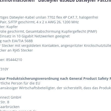
informationen "Dätwyler 653626 Dätwyler Patchkab
tiges Dätwyler-Kabel unilan 7702 flex 4P CAT.7, halogenfrei
 Pair, S/FTP geschirmt, 4 x 2 x AWG 26, 1200 MHz
iter: Kupfer
 Folie geschirmt, Gesamtabschirmung Kupfergeflecht (PiMF)
 Einsatz in 10 Gigabit Netzwerken geeignet
g nach EIA/TIA 568B
r Stecker mit vergoldeten Kontakten, angespritzter Knickschutztül
ecker an RJ45 Stecker
er: 85444210
7310Y
zur Produktsicherungsverordnung nach General Product Safety R
tliche Person für die EU
 ansässiger Wirtschaftsbeteiligter, der sicherstellt, dass das Produ
Connect GmbH
Str. 8
Saarbrücken