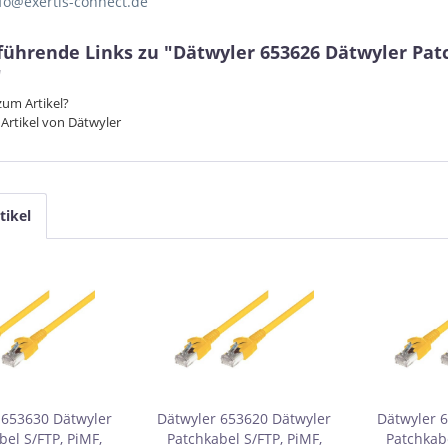
nfo@exertis-connect.de
ührende Links zu "Dätwyler 653626 Dätwyler Patch
"
um Artikel?
Artikel von Dätwyler
tikel
 653630 Dätwyler
Dätwyler 653620 Dätwyler
Dätwyler 
bel S/FTP, PiMF,
Patchkabel S/FTP, PiMF,
Patchkabe