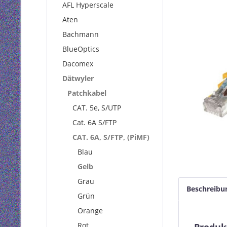
AFL Hyperscale
Aten
Bachmann
BlueOptics
Dacomex
Dätwyler
Patchkabel
CAT. 5e, S/UTP
Cat. 6A S/FTP
CAT. 6A, S/FTP, (PiMF)
Blau
Gelb
Grau
Beschreibu
Grün
Orange
Rot