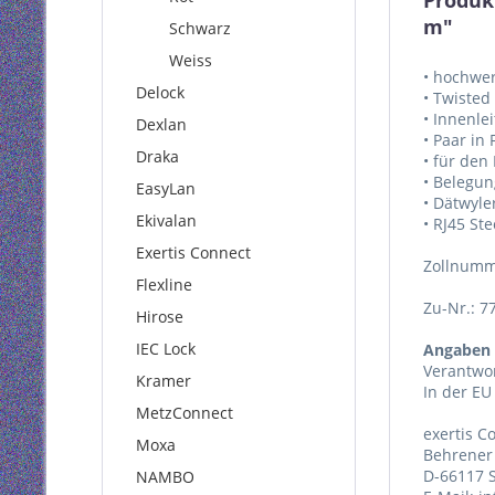
Produkt
m"
Schwarz
Weiss
• hochwer
Delock
• Twisted
• Innenle
Dexlan
• Paar in
Draka
• für den
• Belegun
EasyLan
• Dätwyle
Ekivalan
• RJ45 St
Exertis Connect
Zollnumm
Flexline
Zu-Nr.: 7
Hirose
IEC Lock
Angaben 
Verantwor
Kramer
In der EU
MetzConnect
exertis 
Moxa
Behrener 
D-66117 
NAMBO