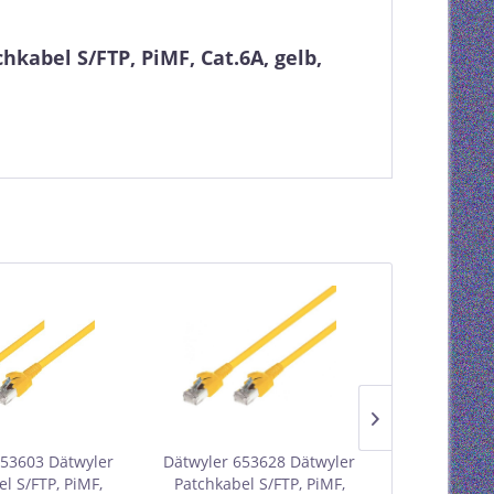
kabel S/FTP, PiMF, Cat.6A, gelb,
653603 Dätwyler
Dätwyler 653628 Dätwyler
Dätwyler 65
l S/FTP, PiMF,
Patchkabel S/FTP, PiMF,
Patchkabel