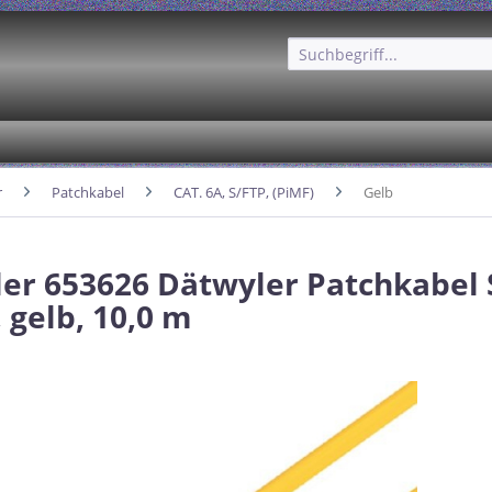
r
Patchkabel
CAT. 6A, S/FTP, (PiMF)
Gelb
er 653626 Dätwyler Patchkabel 
 gelb, 10,0 m