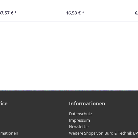
, gelb, 20,0 m
Cat.6A, gelb, 7,0 m
Cat.6A,
37,57 € *
16,53 € *
6
ice
Informationen
Datenschutz
Impressum
Newsletter
rmationen
Weitere Shops von Büro & Technik B