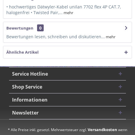
• hochwertiges Dätwyler-Kabel unilan 7702 flex 4P CAT.7,
halogenfrei • Twisted Pair,...
mehr
0
Bewertungen
Bewertungen lesen, schreiben und diskutieren...
mehr
Ähnliche Artikel
Service Hotline
Shop Service
Informationen
Newsletter
Versandkosten
* Alle Preise inkl. gesetzl. Mehrwertsteuer zzgl.
wenn