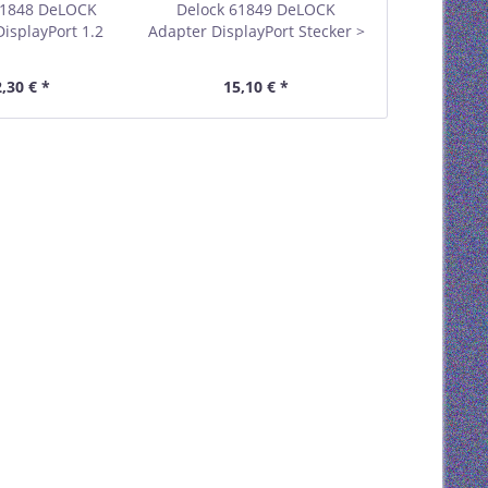
61848 DeLOCK
Delock 61849 DeLOCK
Delock 6
isplayPort 1.2
Adapter DisplayPort Stecker >
Adapter, mini
auf VGA 15 Pin
HDMI Buchse
/ HDMI B
e, schwarz
,30 € *
15,10 € *
12,