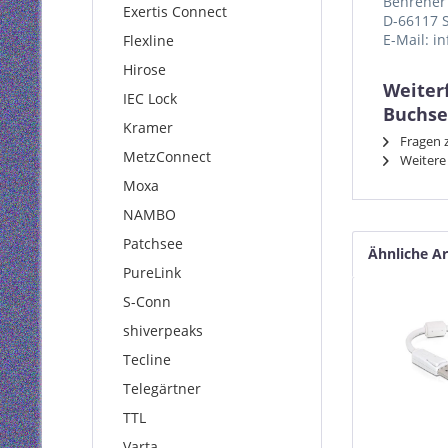
Behrener 
Exertis Connect
D-66117 
E-Mail: i
Flexline
Hirose
Weiter
IEC Lock
Buchse
Kramer
Fragen z
MetzConnect
Weitere 
Moxa
NAMBO
Patchsee
Ähnliche Ar
PureLink
S-Conn
shiverpeaks
Tecline
Telegärtner
TTL
Varta