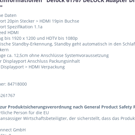
tinformationen "Delock 61767 DeLOCK Adapter Di
"
he Daten
Port 20pin Stecker > HDMI 19pin Buchse
ort Spezifikation 1.1a
peed HDMI
ng bis 1920 x 1200 und HDTV bis 1080p
tische Standby-Erkennung, Standby geht automatisch in den Schl
tkern
nge ca. 12,5cm ohne Anschlüsse Systemvoraussetzung
ier Displayport Anschluss Packungsinhalt
 Displayport > HDMI Verpackung
er: 84718000
5261767
zur Produktsicherungsverordnung nach General Product Safety R
tliche Person für die EU
 ansässiger Wirtschaftsbeteiligter, der sicherstellt, dass das Produ
Connect GmbH