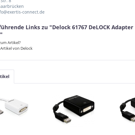
Str. 8
Saarbrücken
nfo@exertis-connect.de
führende Links zu "Delock 61767 DeLOCK Adapter 
"
um Artikel?
Artikel von Delock
tikel