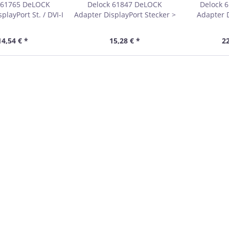
 61765 DeLOCK
Delock 61847 DeLOCK
Delock 
playPort St. / DVI-I
Adapter DisplayPort Stecker >
Adapter D
Bu, weiß
DVI 24+5 Buchse, schwarz
Stecker 
Buchs
14,54 € *
15,28 € *
22