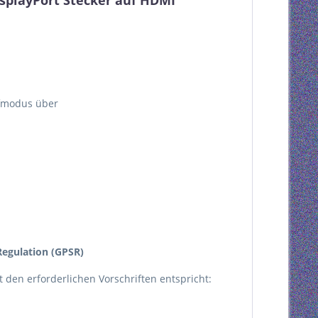
splayPort Stecker auf HDMI
afmodus über
egulation (GPSR)
kt den erforderlichen Vorschriften entspricht: