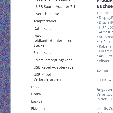
Produk
Buchse
USB Sound Adapter 7.1
Technisc
Verschiedene
• Display
Adapterkabel
• DisplayP
• High S
Datenkabel
• Auflösu
RJ45
• Automa
feldkonfektionierbarer
• 1x Ferri
Stecker
• Kabellä
• Ein fre
Stromkabel
• Adapter
Stromversorgungskabel
• Blister
USB Kabel Adapterkabel
Zollnumm
USB Kabel
Verlängerungen
Zu-Nr.: 4
Dexlan
Angaben 
Draka
Verantwor
In der EU
EasyLan
Ekivalan
exertis 