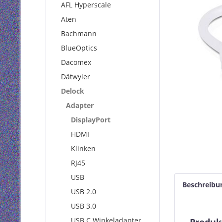
AFL Hyperscale
Aten
Bachmann
BlueOptics
Dacomex
Dätwyler
Delock
Adapter
DisplayPort
HDMI
Klinken
RJ45
USB
Beschreibu
USB 2.0
USB 3.0
USB C Winkeladapter