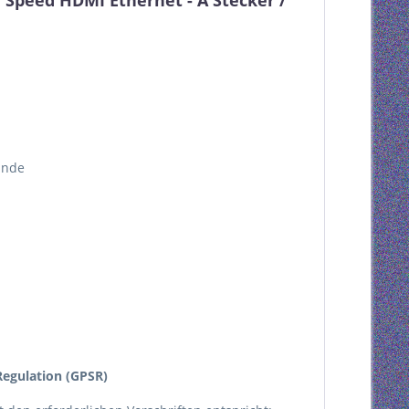
Speed HDMI Ethernet - A Stecker /
unde
egulation (GPSR)