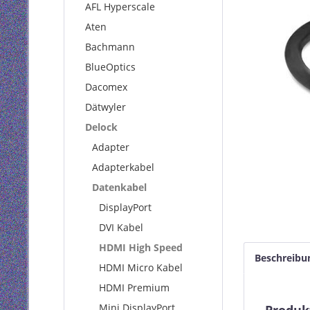
AFL Hyperscale
Aten
Bachmann
BlueOptics
Dacomex
Dätwyler
Delock
Adapter
Adapterkabel
Datenkabel
DisplayPort
DVI Kabel
HDMI High Speed
Beschreibu
HDMI Micro Kabel
HDMI Premium
Mini DisplayPort