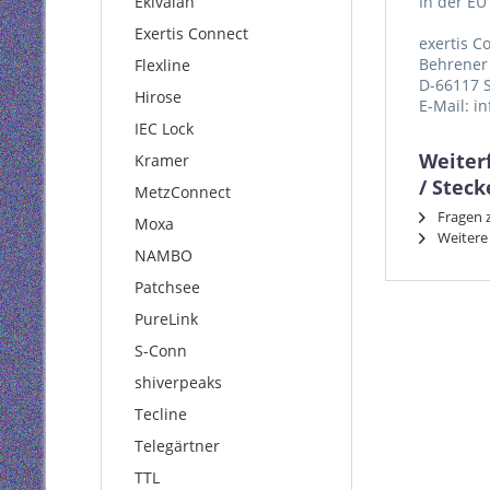
Ekivalan
In der EU
Exertis Connect
exertis 
Behrener 
Flexline
D-66117 
Hirose
E-Mail: i
IEC Lock
Weiter
Kramer
/ Steck
MetzConnect
Fragen z
Moxa
Weitere 
NAMBO
Patchsee
PureLink
S-Conn
shiverpeaks
Tecline
Telegärtner
TTL