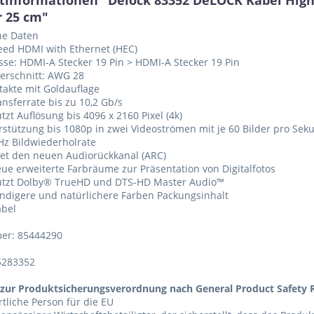
tinformationen "Delock 83352 DeLOCK Kabel High 
r 25 cm"
he Daten
eed HDMI with Ethernet (HEC)
sse: HDMI-A Stecker 19 Pin > HDMI-A Stecker 19 Pin
erschnitt: AWG 28
ntakte mit Goldauflage
ansferrate bis zu 10,2 Gb/s
tzt Auflösung bis 4096 x 2160 Pixel (4k)
rstützung bis 1080p in zwei Videoströmen mit je 60 Bilder pro Sek
 Hz Bildwiederholrate
tet den neuen Audiorückkanal (ARC)
eue erweiterte Farbräume zur Präsentation von Digitalfotos
tützt Dolby® TrueHD und DTS-HD Master Audio™
endigere und natürlichere Farben Packungsinhalt
abel
er: 85444290
5283352
zur Produktsicherungsverordnung nach General Product Safety R
tliche Person für die EU