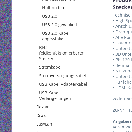
Produk
Stecke
Nullmodem
Technisc
USB 2.0
• High Sp
USB 2.0 gewinkelt
• Anschlü
• Drahtqu
USB 2.0 Kabel
• Alle Ko
abgewinkelt
• Datentr
RJ45
• Unterstü
feldkonfektionierbarer
• 3D Unte
Stecker
• Bis 120
• Beinhal
Stromkabel
• Nutzt n
Stromversorgungskabel
• Unters
• Für leb
USB Kabel Adapterkabel
• HDMI K
USB Kabel
Verlängerungen
Zollnumm
Dexlan
Zu-Nr.: 4
Draka
Angaben 
EasyLan
Verantwor