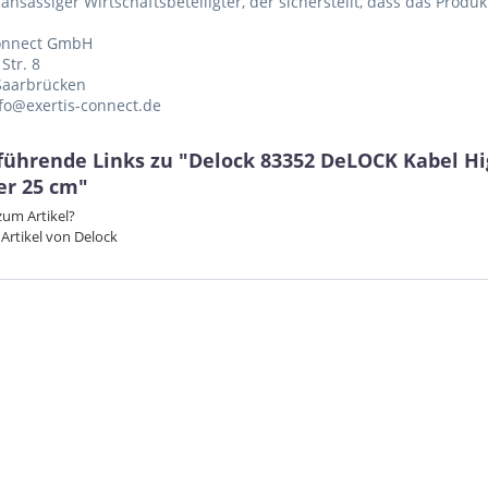
 ansässiger Wirtschaftsbeteiligter, der sicherstellt, dass das Produ
Connect GmbH
Str. 8
Saarbrücken
nfo@exertis-connect.de
führende Links zu "Delock 83352 DeLOCK Kabel Hi
er 25 cm"
um Artikel?
Artikel von Delock