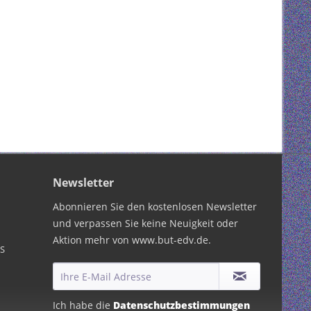
Newsletter
Abonnieren Sie den kostenlosen Newsletter
und verpassen Sie keine Neuigkeit oder
Aktion mehr von www.but-edv.de.
PS
Ich habe die
Datenschutzbestimmungen