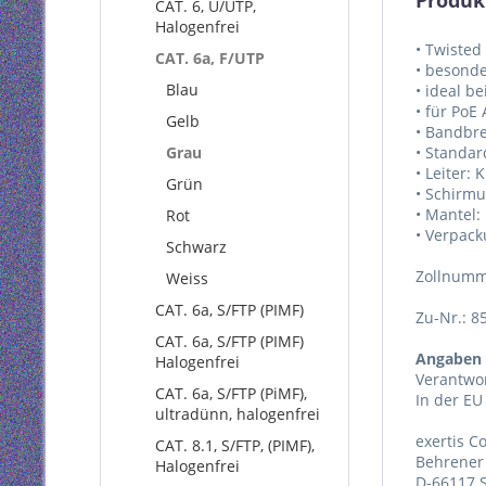
Produk
CAT. 6, U/UTP,
Halogenfrei
• Twisted
CAT. 6a, F/UTP
• besonde
Blau
• ideal b
• für PoE
Gelb
• Bandbre
Grau
• Standar
• Leiter: 
Grün
• Schirm
• Mantel:
Rot
• Verpack
Schwarz
Zollnumm
Weiss
CAT. 6a, S/FTP (PIMF)
Zu-Nr.: 8
CAT. 6a, S/FTP (PIMF)
Angaben 
Halogenfrei
Verantwor
CAT. 6a, S/FTP (PiMF),
In der EU
ultradünn, halogenfrei
exertis 
CAT. 8.1, S/FTP, (PIMF),
Behrener 
Halogenfrei
D-66117 