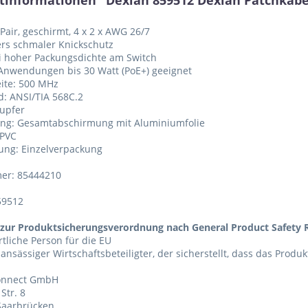
tinformationen "Dexlan 859512 Dexlan Patchkabel 
 Pair, geschirmt, 4 x 2 x AWG 26/7
rs schmaler Knickschutz
ei hoher Packungsdichte am Switch
 Anwendungen bis 30 Watt (PoE+) geeignet
ite: 500 MHz
d: ANSI/TIA 568C.2
Kupfer
ung: Gesamtabschirmung mit Aluminiumfolie
 PVC
ung: Einzelverpackung
er: 85444210
59512
zur Produktsicherungsverordnung nach General Product Safety R
tliche Person für die EU
 ansässiger Wirtschaftsbeteiligter, der sicherstellt, dass das Produ
Connect GmbH
Str. 8
Saarbrücken