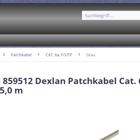
Patchkabel
CAT. 6a, F/UTP
Grau
 859512 Dexlan Patchkabel Cat. 
25,0 m