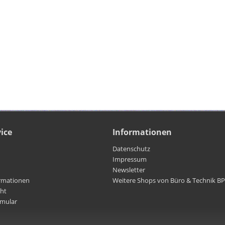
ice
Informationen
Datenschutz
Impressum
Newsletter
rmationen
Weitere Shops von Büro & Technik B
cht
rmular