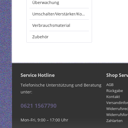
Überwachung
Umschalter/Verstärker/Konverter
Verbrauchsmaterial
Zubehör
Service Hotline
Shop Serv
AGB
Telefonische Unterstützung und Beratung
Rückgabe
unter:
Kontakt
Versandinfo
0621 1567790
Widerrufsre
Widerrufsfo
Mon-Fri, 9:00 – 17:00 Uhr
Zahlarten