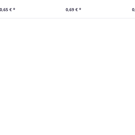
au, 0,15 m
grau, 0,3 m
gra
0,65 € *
0,69 € *
0