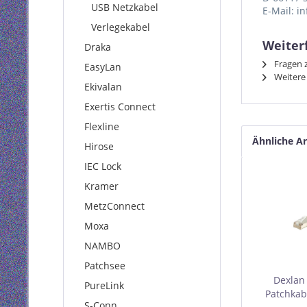
USB Netzkabel
E-Mail: i
Verlegekabel
Weiterf
Draka
Fragen z
EasyLan
Weitere 
Ekivalan
Exertis Connect
Flexline
Ähnliche Ar
Hirose
IEC Lock
Kramer
MetzConnect
Moxa
NAMBO
Patchsee
Dexlan
PureLink
Patchkabe
S-Conn