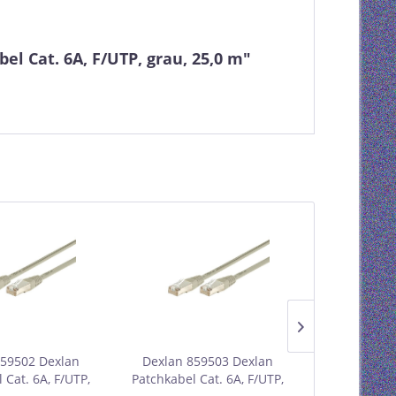
l Cat. 6A, F/UTP, grau, 25,0 m"
859502 Dexlan
Dexlan 859503 Dexlan
Dexlan 85
 Cat. 6A, F/UTP,
Patchkabel Cat. 6A, F/UTP,
Patchkabel 