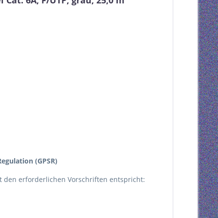
Cat. 6A, F/UTP, grau, 25,0 m"
egulation (GPSR)
kt den erforderlichen Vorschriften entspricht: