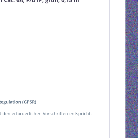
Cat. 6A, F/UTP, grün, 0,15 m"
egulation (GPSR)
kt den erforderlichen Vorschriften entspricht: