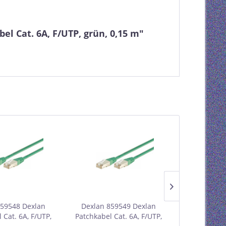
l Cat. 6A, F/UTP, grün, 0,15 m"
859548 Dexlan
Dexlan 859549 Dexlan
Dexlan 85
 Cat. 6A, F/UTP,
Patchkabel Cat. 6A, F/UTP,
Patchkabel 