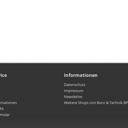
ice
Informationen
Datenschutz
Impressum
Newsletter
rmationen
Weitere Shops von Büro & Technik B
cht
rmular