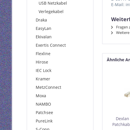
USB Netzkabel
E-Mail: i
Verlegekabel
Weiterf
Draka
Fragen z
EasyLan
Weitere 
Ekivalan
Exertis Connect
Flexline
Ähnliche Ar
Hirose
IEC Lock
Kramer
MetzConnect
Moxa
NAMBO
Patchsee
Dexlan
PureLink
Patchkabe
S-Conn