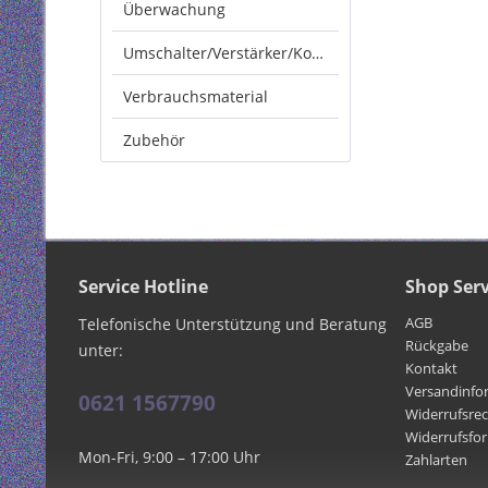
Überwachung
Umschalter/Verstärker/Konverter
Verbrauchsmaterial
Zubehör
Service Hotline
Shop Serv
AGB
Telefonische Unterstützung und Beratung
Rückgabe
unter:
Kontakt
Versandinfo
0621 1567790
Widerrufsre
Widerrufsfo
Mon-Fri, 9:00 – 17:00 Uhr
Zahlarten