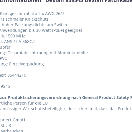
tinformationen "Dexlan 859545 Dexlan Patchkabel 
 Pair, geschirmt, 4 x 2 x AWG 26/7
rs schmaler Knickschutz
ei hoher Packungsdichte am Switch
 Anwendungen bis 30 Watt (PoE+) geeignet
ite: 500 MHz
d: ANSI/TIA 568C.2
Kupfer
ung: Gesamtabschirmung mit Aluminiumfolie
 PVC
ung: Einzelverpackung
er: 85444210
59545
zur Produktsicherungsverordnung nach General Product Safety R
tliche Person für die EU
 ansässiger Wirtschaftsbeteiligter, der sicherstellt, dass das Produ
Connect GmbH
Str. 8
Saarbrücken