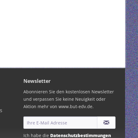
Newsletter
Abonnieren Sie den kostenlosen Newsletter
und verpassen Sie keine Neuigkeit oder
Aktion mehr von www.but-edv.de.
PS
Ich habe die
Datenschutzbestimmungen