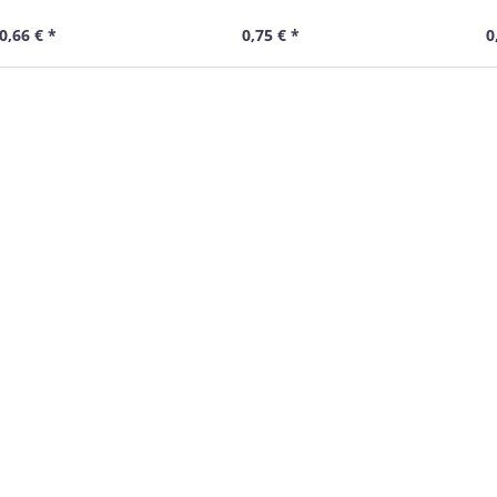
rün, 0,3 m
grün, 0,5 m
grü
0,66 € *
0,75 € *
0