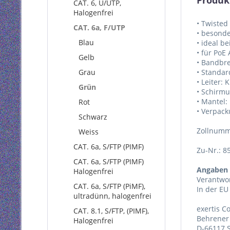
Produk
CAT. 6, U/UTP,
Halogenfrei
• Twisted
CAT. 6a, F/UTP
• besonde
Blau
• ideal b
• für PoE
Gelb
• Bandbre
Grau
• Standar
• Leiter: 
Grün
• Schirm
• Mantel:
Rot
• Verpack
Schwarz
Zollnumm
Weiss
CAT. 6a, S/FTP (PIMF)
Zu-Nr.: 8
CAT. 6a, S/FTP (PIMF)
Angaben 
Halogenfrei
Verantwor
CAT. 6a, S/FTP (PiMF),
In der EU
ultradünn, halogenfrei
exertis 
CAT. 8.1, S/FTP, (PIMF),
Behrener 
Halogenfrei
D-66117 