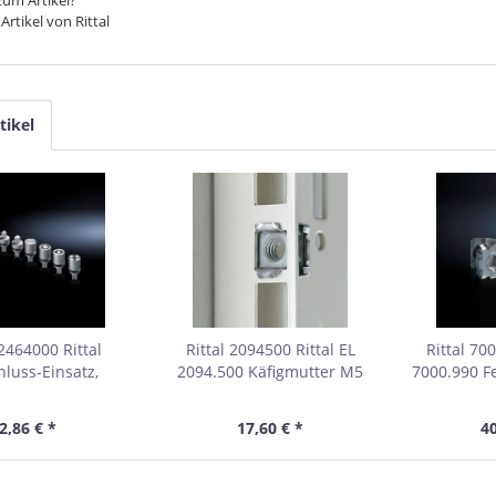
um Artikel?
Artikel von Rittal
tikel
 2464000 Rittal
Rittal 2094500 Rittal EL
Rittal 70
hluss-Einsatz,
2094.500 Käfigmutter M5
7000.990 F
hrung A, Zink-
Pack mit 50 Stück
Schrauben
 Schraubendreher,
2,86 € *
17,60 € *
40
L: 27 mm