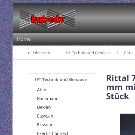
Home
Übersicht
19" Technik und Gehäuse
Rittal
Rittal
19" Technik und Gehäuse
mm mit
Aten
Stück
Bachmann
Dexlan
EasyLan
Ekivalan
Exertis Connect