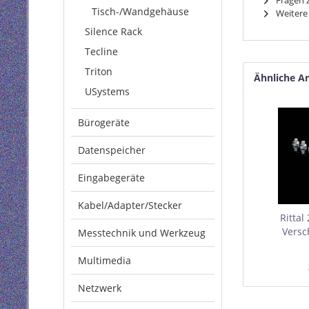
Fragen z
Tisch-/Wandgehäuse
Weitere 
Silence Rack
Tecline
Triton
Ähnliche Ar
USystems
Bürogeräte
Datenspeicher
Eingabegeräte
Kabel/Adapter/Stecker
Rittal
Versc
Messtechnik und Werkzeug
Ausfü
Druckguss,
Multimedia
Netzwerk