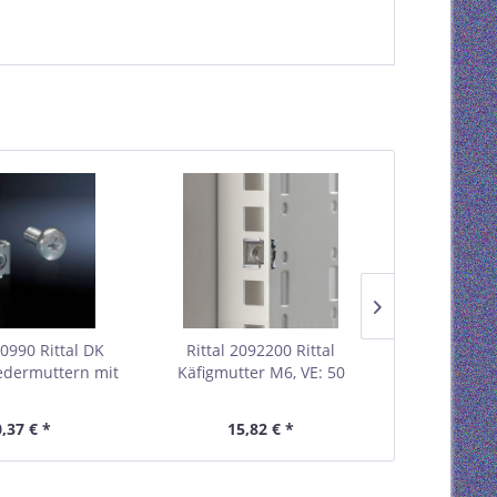
00990 Rittal DK
Rittal 2092200 Rittal
Rittal 74
edermuttern mit
Käfigmutter M6, VE: 50
Transpor
 M6 Pack mit 50
Netzwerkschr
Stück
IT,
,37 € *
15,82 € *
170,