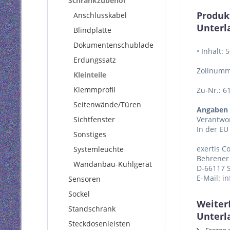
Schrankzubehör
Produk
Anschlusskabel
Unterla
Blindplatte
Dokumentenschublade
• Inhalt:
Erdungssatz
Zollnumm
Kleinteile
Klemmprofil
Zu-Nr.: 6
Seitenwände/Türen
Angaben 
Sichtfenster
Verantwor
In der EU
Sonstiges
exertis 
Systemleuchte
Behrener 
Wandanbau-Kühlgerät
D-66117 
E-Mail: i
Sensoren
Sockel
Weiter
Standschrank
Unterla
Steckdosenleisten