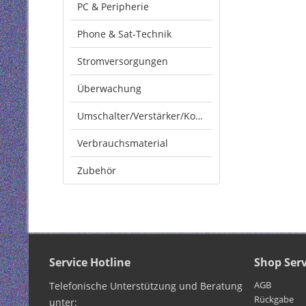
PC & Peripherie
Phone & Sat-Technik
Stromversorgungen
Überwachung
Umschalter/Verstärker/Konverter
Verbrauchsmaterial
Zubehör
Service Hotline
Shop Serv
AGB
Telefonische Unterstützung und Beratung
Rückgabe
unter: