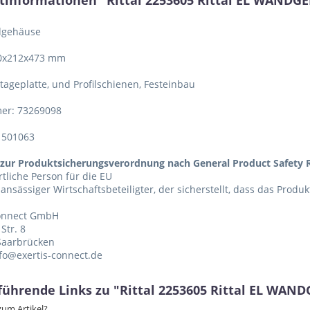
tinformationen "Rittal 2253605 Rittal EL WANDGE
dgehäuse
00x212x473 mm
tageplatte, und Profilschienen, Festeinbau
er: 73269098
1501063
zur Produktsicherungsverordnung nach General Product Safety R
tliche Person für die EU
 ansässiger Wirtschaftsbeteiligter, der sicherstellt, dass das Produ
Connect GmbH
Str. 8
Saarbrücken
nfo@exertis-connect.de
führende Links zu "Rittal 2253605 Rittal EL WAND
um Artikel?