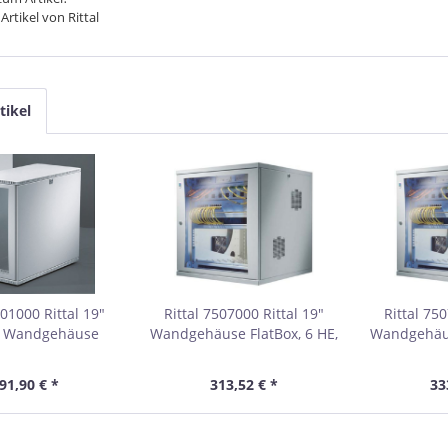
Artikel von Rittal
tikel
501000 Rittal 19"
Rittal 7507000 Rittal 19"
Rittal 750
 / Wandgehäuse
Wandgehäuse FlatBox, 6 HE,
Wandgehäus
x, 5 HE, 550 x 600
600 x 400 mm, hellgrau RAL
600 x 400 
lgrau RAL 7035
7035
91,90 € *
313,52 € *
33