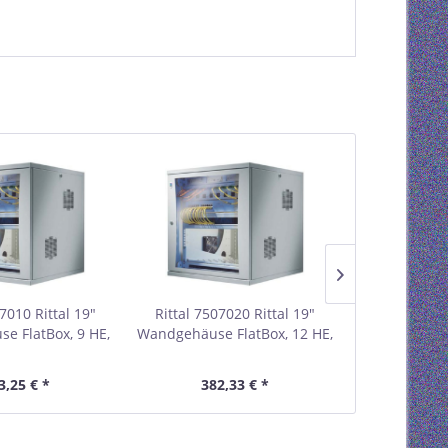
7010 Rittal 19"
Rittal 7507020 Rittal 19"
Rittal 7507
e FlatBox, 9 HE,
Wandgehäuse FlatBox, 12 HE,
Wandgehäuse 
mm, hellgrau RAL
600 x 400 mm, hellgrau RAL
600 x 400 mm
7035
7035
7
3,25 € *
382,33 € *
437,