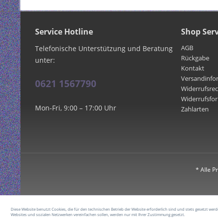
Service Hotline
Shop Serv
AGB
Telefonische Unterstützung und Beratung
Rückgabe
unter:
Kontakt
Versandinfo
0621 1567790
Widerrufsre
Widerrufsfo
Mon-Fri, 9:00 – 17:00 Uhr
Zahlarten
* Alle P
Diese Website benutzt Cookies, die für den technischen Betrieb der Website erforderlich sind und stets gesetzt we
Websites und sozialen Netzwerken vereinfachen sollen, werden nur mit Ihrer Zustimmung gesetzt.