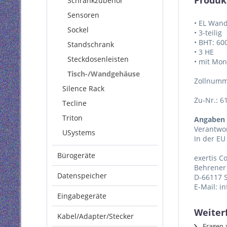
Produk
Schrankzubehör
Sensoren
• EL Wan
Sockel
• 3-teilig
• BHT: 6
Standschrank
• 3 HE
Steckdosenleisten
• mit Mon
Tisch-/Wandgehäuse
Zollnumm
Silence Rack
Zu-Nr.: 6
Tecline
Triton
Angaben 
Verantwor
USystems
In der EU
Bürogeräte
exertis 
Behrener 
Datenspeicher
D-66117 
E-Mail: i
Eingabegeräte
Weiter
Kabel/Adapter/Stecker
Fragen z