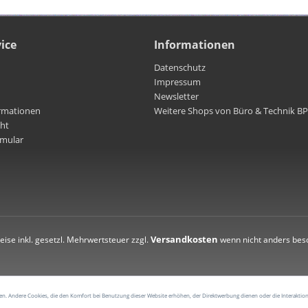
ice
Informationen
Datenschutz
Impressum
Newsletter
rmationen
Weitere Shops von Büro & Technik B
cht
rmular
Versandkosten
reise inkl. gesetzl. Mehrwertsteuer zzgl.
wenn nicht anders bes
rden. Andere Cookies, die den Komfort bei Benutzung dieser Website erhöhen, der Direktwerbung dienen oder die Interaktio