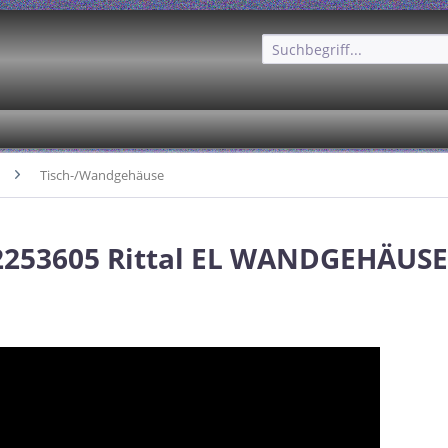
Tisch-/Wandgehäuse
 2253605 Rittal EL WANDGEHÄUSE