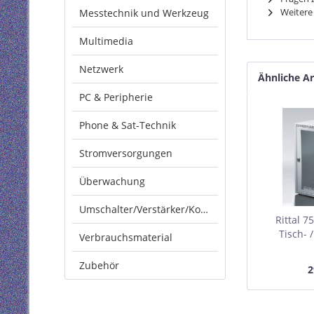
Weitere 
Messtechnik und Werkzeug
Multimedia
Netzwerk
Ähnliche Ar
PC & Peripherie
Phone & Sat-Technik
Stromversorgungen
Überwachung
Umschalter/Verstärker/Konverter
Rittal 7
Tisch-
Verbrauchsmaterial
VerticalBo
mm, hel
Zubehör
2