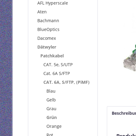
AFL Hyperscale
Aten
Bachmann
BlueOptics
Dacomex
Dätwyler
Patchkabel
CAT. 5e, S/UTP
Cat. 6A S/FTP
CAT. 6A, S/FTP, (PiMF)
Blau
Gelb
Grau
Beschreibu
Grün
Orange
Rot