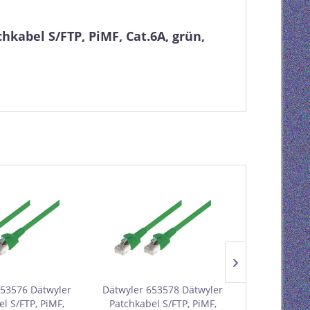
kabel S/FTP, PiMF, Cat.6A, grün,
653576 Dätwyler
Dätwyler 653578 Dätwyler
Dätwyler 65
l S/FTP, PiMF,
Patchkabel S/FTP, PiMF,
Patchkabel