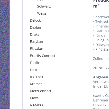
Produk
m"
Schwarz
Weiss
• hochwer
Delock
• Twisted
• Innenle
Dexlan
• Paar in
Draka
• für den
• Belegun
EasyLan
• Dätwyle
Ekivalan
• RJ45 St
Exertis Connect
Zollnumm
Flexline
Zu-Nr.: 7
Hirose
IEC Lock
Angaben 
Verantwor
Kramer
In der EU
MetzConnect
exertis 
Moxa
Behrener 
D-66117 
NAMBO