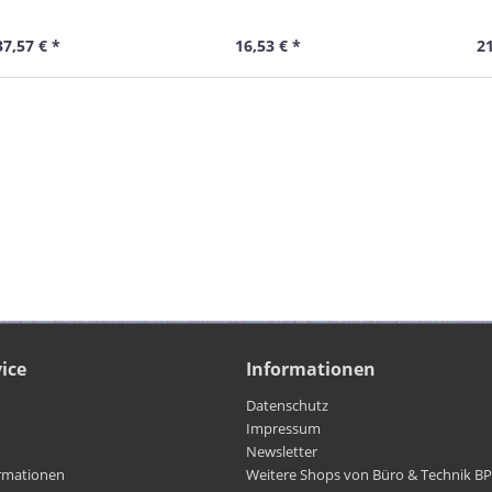
, grün, 20,0 m
Cat.6A, grün, 7,0 m
Cat.6A,
37,57 € *
16,53 € *
21
ice
Informationen
Datenschutz
Impressum
Newsletter
rmationen
Weitere Shops von Büro & Technik B