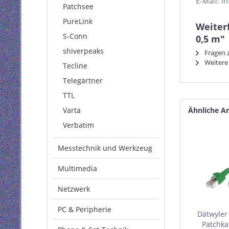
E-Mail: i
Patchsee
PureLink
Weiter
S-Conn
0,5 m"
shiverpeaks
Fragen z
Weitere 
Tecline
Telegärtner
TTL
Varta
Ähnliche Ar
Verbatim
Messtechnik und Werkzeug
Multimedia
Netzwerk
PC & Peripherie
Dätwyler
Patchka