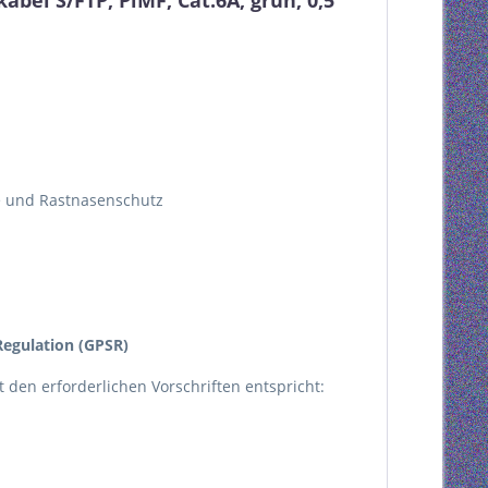
el S/FTP, PiMF, Cat.6A, grün, 0,5
le und Rastnasenschutz
egulation (GPSR)
kt den erforderlichen Vorschriften entspricht: