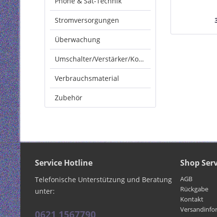
Phone & Sat-Technik
Cat.6A
Stromversorgungen
Überwachung
Umschalter/Verstärker/Konverter
Verbrauchsmaterial
Zubehör
Service Hotline
Shop Serv
AGB
Telefonische Unterstützung und Beratung
Rückgabe
unter:
Kontakt
Versandinfo
0621 1567790