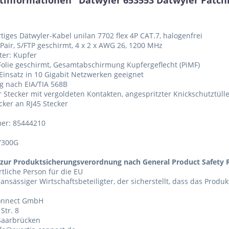
tinformationen "Dätwyler 653553 Dätwyler Patchkab
tiges Dätwyler-Kabel unilan 7702 flex 4P CAT.7, halogenfrei
 Pair, S/FTP geschirmt, 4 x 2 x AWG 26, 1200 MHz
iter: Kupfer
 Folie geschirmt, Gesamtabschirmung Kupfergeflecht (PiMF)
 Einsatz in 10 Gigabit Netzwerken geeignet
g nach EIA/TIA 568B
r Stecker mit vergoldeten Kontakten, angespritzter Knickschutztül
ecker an RJ45 Stecker
er: 85444210
7300G
zur Produktsicherungsverordnung nach General Product Safety R
tliche Person für die EU
 ansässiger Wirtschaftsbeteiligter, der sicherstellt, dass das Produ
Connect GmbH
Str. 8
Saarbrücken