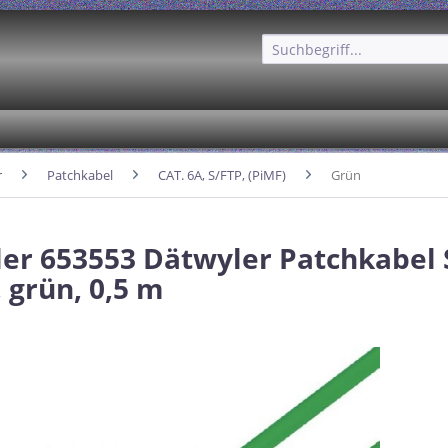
r
Patchkabel
CAT. 6A, S/FTP, (PiMF)
Grün
er 653553 Dätwyler Patchkabel 
 grün, 0,5 m