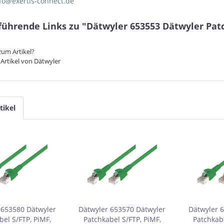
nfo@exertis-connect.de
führende Links zu "Dätwyler 653553 Dätwyler Patch
um Artikel?
Artikel von Dätwyler
tikel
 653580 Dätwyler
Dätwyler 653570 Dätwyler
Dätwyler 
bel S/FTP, PiMF,
Patchkabel S/FTP, PiMF,
Patchkabe