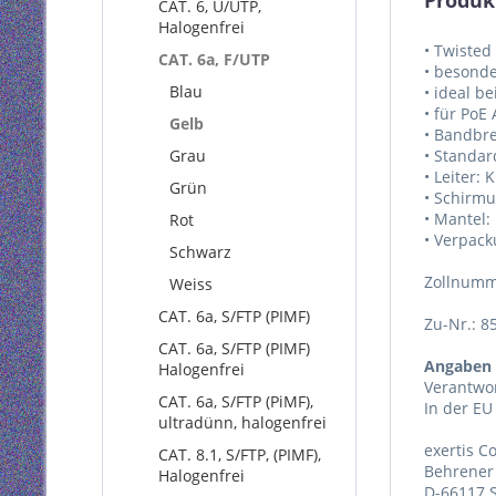
Produk
CAT. 6, U/UTP,
Halogenfrei
• Twisted
CAT. 6a, F/UTP
• besonde
Blau
• ideal b
• für PoE
Gelb
• Bandbre
Grau
• Standar
• Leiter: 
Grün
• Schirm
• Mantel:
Rot
• Verpack
Schwarz
Zollnumm
Weiss
CAT. 6a, S/FTP (PIMF)
Zu-Nr.: 8
CAT. 6a, S/FTP (PIMF)
Angaben 
Halogenfrei
Verantwor
CAT. 6a, S/FTP (PiMF),
In der EU
ultradünn, halogenfrei
exertis 
CAT. 8.1, S/FTP, (PIMF),
Behrener 
Halogenfrei
D-66117 