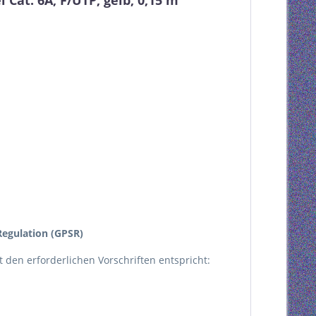
Cat. 6A, F/UTP, gelb, 0,15 m"
egulation (GPSR)
kt den erforderlichen Vorschriften entspricht: