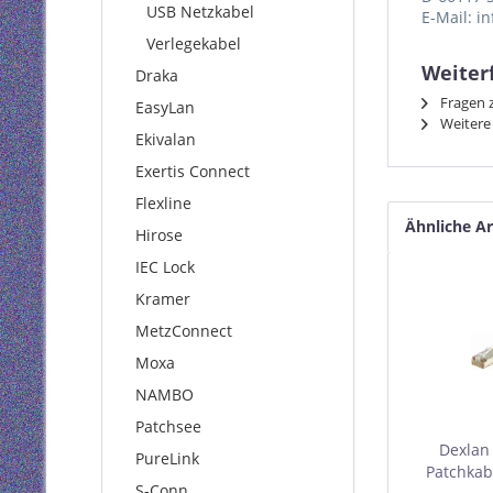
USB Netzkabel
E-Mail: i
Verlegekabel
Weiterf
Draka
Fragen z
EasyLan
Weitere 
Ekivalan
Exertis Connect
Flexline
Ähnliche Ar
Hirose
IEC Lock
Kramer
MetzConnect
Moxa
NAMBO
Patchsee
Dexlan
PureLink
Patchkabe
S-Conn