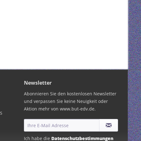
Newsletter
Abonnieren Sie den kostenlosen Newsletter
und verpassen Sie keine Neuigkeit oder
Aktion mehr von www.but-edv.de.
PS
Ich habe die
Datenschutzbestimmungen