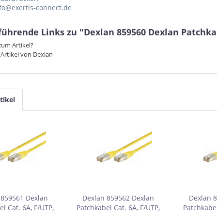
nfo@exertis-connect.de
ührende Links zu "Dexlan 859560 Dexlan Patchkabe
um Artikel?
Artikel von Dexlan
tikel
 859561 Dexlan
Dexlan 859562 Dexlan
Dexlan 
l Cat. 6A, F/UTP,
Patchkabel Cat. 6A, F/UTP,
Patchkabel