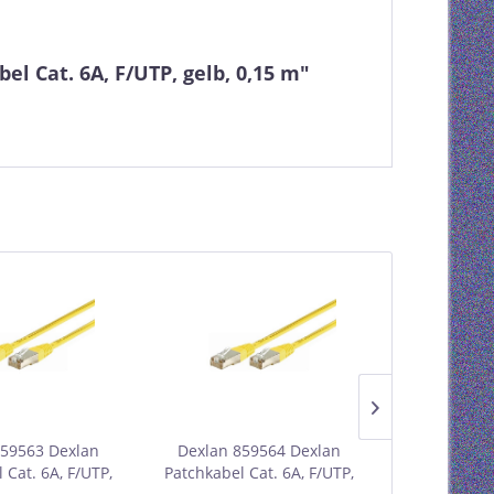
l Cat. 6A, F/UTP, gelb, 0,15 m"
859563 Dexlan
Dexlan 859564 Dexlan
Dexlan 85
 Cat. 6A, F/UTP,
Patchkabel Cat. 6A, F/UTP,
Patchkabel 