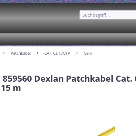
Patchkabel
CAT. 6a, F/UTP
Gelb
 859560 Dexlan Patchkabel Cat. 
0,15 m