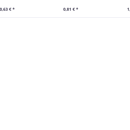
elb, 0,3 m
gelb, 0,5 m
gel
0,63 € *
0,81 € *
1