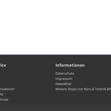
ice
Informationen
Datenschutz
Impressum
Newsletter
rmationen
Weitere Shops von Büro & Technik B
cht
rmular