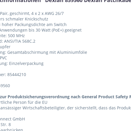
tinformationen "Dexlan 859560 Dexlan Patchkabel 
 Pair, geschirmt, 4 x 2 x AWG 26/7
rs schmaler Knickschutz
ei hoher Packungsdichte am Switch
 Anwendungen bis 30 Watt (PoE+) geeignet
ite: 500 MHz
d: ANSI/TIA 568C.2
Kupfer
ung: Gesamtabschirmung mit Aluminiumfolie
 PVC
ung: Einzelverpackung
er: 85444210
59560
zur Produktsicherungsverordnung nach General Product Safety R
tliche Person für die EU
 ansässiger Wirtschaftsbeteiligter, der sicherstellt, dass das Produ
Connect GmbH
Str. 8
Saarbrücken