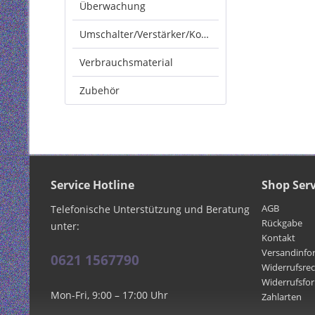
Überwachung
Umschalter/Verstärker/Konverter
Verbrauchsmaterial
Zubehör
Service Hotline
Shop Serv
AGB
Telefonische Unterstützung und Beratung
Rückgabe
unter:
Kontakt
Versandinfo
0621 1567790
Widerrufsre
Widerrufsfo
Mon-Fri, 9:00 – 17:00 Uhr
Zahlarten