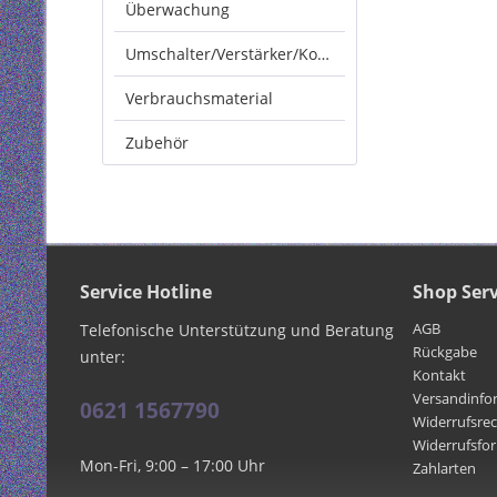
Überwachung
Umschalter/Verstärker/Konverter
Verbrauchsmaterial
Zubehör
Service Hotline
Shop Serv
AGB
Telefonische Unterstützung und Beratung
Rückgabe
unter:
Kontakt
Versandinfo
0621 1567790
Widerrufsre
Widerrufsfo
Mon-Fri, 9:00 – 17:00 Uhr
Zahlarten