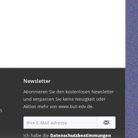
Newsletter
Abonnieren Sie den kostenlosen Newsletter
und verpassen Sie keine Neuigkeit oder
Aktion mehr von www.but-edv.de.
PS
Ich habe die
Datenschutzbestimmungen