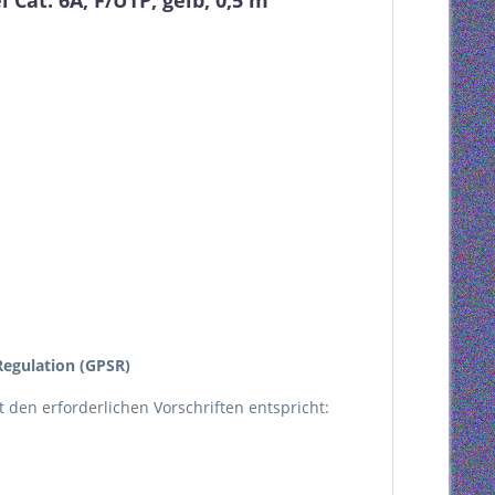
Cat. 6A, F/UTP, gelb, 0,5 m"
egulation (GPSR)
kt den erforderlichen Vorschriften entspricht: