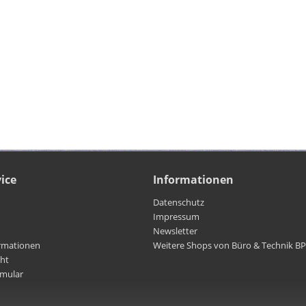
ice
Informationen
Datenschutz
Impressum
Newsletter
rmationen
Weitere Shops von Büro & Technik B
cht
rmular