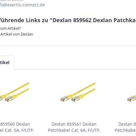
nfo@exertis-connect.de
ührende Links zu "Dexlan 859562 Dexlan Patchkabe
um Artikel?
Artikel von Dexlan
tikel
 859560 Dexlan
Dexlan 859561 Dexlan
Dexlan 
l Cat. 6A, F/UTP,
Patchkabel Cat. 6A, F/UTP,
Patchkabel