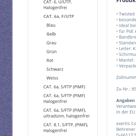
Produk
CAT. 6, U/UTP,
Halogenfrei
• Twisted
CAT. 6a, F/UTP
• besonde
Blau
• ideal b
• für PoE
Gelb
• Bandbre
Grau
• Standar
• Leiter: 
Grün
• Schirm
• Mantel:
Rot
• Verpack
Schwarz
Zollnumm
Weiss
CAT. 6a, S/FTP (PIMF)
Zu-Nr.: 8
CAT. 6a, S/FTP (PIMF)
Angaben 
Halogenfrei
Verantwor
CAT. 6a, S/FTP (PiMF),
In der EU
ultradünn, halogenfrei
exertis 
CAT. 8.1, S/FTP, (PIMF),
Behrener 
Halogenfrei
D-66117 