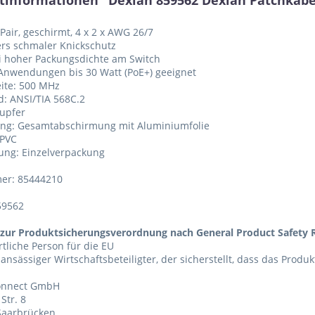
tinformationen "Dexlan 859562 Dexlan Patchkabel 
 Pair, geschirmt, 4 x 2 x AWG 26/7
rs schmaler Knickschutz
ei hoher Packungsdichte am Switch
 Anwendungen bis 30 Watt (PoE+) geeignet
ite: 500 MHz
d: ANSI/TIA 568C.2
Kupfer
ung: Gesamtabschirmung mit Aluminiumfolie
 PVC
ung: Einzelverpackung
er: 85444210
59562
zur Produktsicherungsverordnung nach General Product Safety R
tliche Person für die EU
 ansässiger Wirtschaftsbeteiligter, der sicherstellt, dass das Produ
Connect GmbH
Str. 8
Saarbrücken