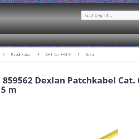
Patchkabel
CAT. 6a, F/UTP
Gelb
 859562 Dexlan Patchkabel Cat. 
,5 m