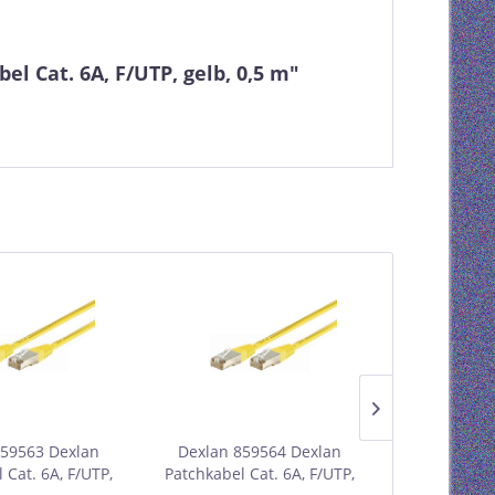
l Cat. 6A, F/UTP, gelb, 0,5 m"
859563 Dexlan
Dexlan 859564 Dexlan
Dexlan 85
 Cat. 6A, F/UTP,
Patchkabel Cat. 6A, F/UTP,
Patchkabel 