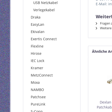
USB Netzkabel
E-Mail: i
Verlegekabel
Weiterf
Draka
Fragen z
EasyLan
Weitere 
Ekivalan
Exertis Connect
Flexline
Ähnliche Ar
Hirose
IEC Lock
Kramer
MetzConnect
Moxa
NAMBO
Patchsee
Dexlan
PureLink
Patchkabe
S-Conn