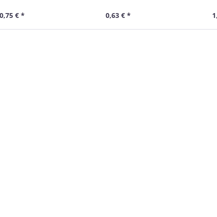
lb, 0,15 m
gelb, 0,3 m
gel
0,75 € *
0,63 € *
1